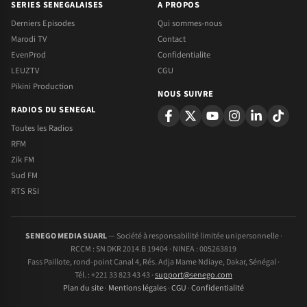
SERIES SENEGALAISES
A PROPOS
Derniers Episodes
Qui sommes-nous
Marodi TV
Contact
EvenProd
Confidentialite
LEUZTV
CGU
Pikini Production
NOUS SUIVRE
RADIOS DU SENEGAL
Toutes les Radios
RFM
Zik FM
Sud FM
RTS RSI
SENEGO MEDIA SUARL
— Société à responsabilité limitée unipersonnelle ·
RCCM : SN DKR 2014.B 19404 · NINEA : 005263819
Fass Paillote, rond-point Canal 4, Rés. Adja Mame Ndiaye, Dakar, Sénégal ·
Tél. : +221 33 823 43 43 ·
support@senego.com
Plan du site
·
Mentions légales
·
CGU
·
Confidentialité