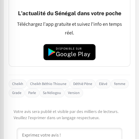
L'actualité du Sénégal dans votre poche
Téléchargez l'app gratuite et suivez l'info en temps
réel.
DISPONIBLE SUR
Google Play
Cheikh
Cheikh Béthio Thioune
Déthié Pène
Elévé
femme
Grade
Parle
Sa Ndiogou
Version
Votre avis sera publié et visible par des milliers de lecteurs.
Veuillez l'exprimer dans un langage respectueux.
Commentaire