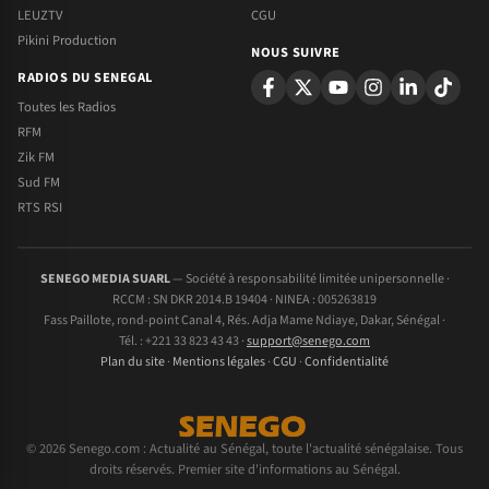
LEUZTV
CGU
Pikini Production
NOUS SUIVRE
RADIOS DU SENEGAL
Toutes les Radios
RFM
Zik FM
Sud FM
RTS RSI
SENEGO MEDIA SUARL
— Société à responsabilité limitée unipersonnelle ·
RCCM : SN DKR 2014.B 19404 · NINEA : 005263819
Fass Paillote, rond-point Canal 4, Rés. Adja Mame Ndiaye, Dakar, Sénégal ·
Tél. : +221 33 823 43 43 ·
support@senego.com
Plan du site
·
Mentions légales
·
CGU
·
Confidentialité
© 2026 Senego.com : Actualité au Sénégal, toute l'actualité sénégalaise. Tous
droits réservés. Premier site d'informations au Sénégal.