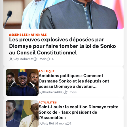
ASSEMBLÉE NATIONALE
Les preuves explosives déposées par
Diomaye pour faire tomber la loi de Sonko
au Conseil Constitutionnel
Sidy Mohamet
1 mois
14
POLITIQUE
Ambitions politiques : Comment
Ousmane Sonko et les députés ont
poussé Diomaye à dévoiler…
Khadre SAKHO
1 mois
ACTUALITÉS
Saint-Louis : la coalition Diomaye traite
Sonko de « faux président de
l’Assemblée »
Faty BA
1 mois
1