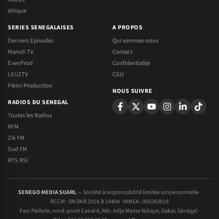
Afrique
SERIES SENEGALAISES
A PROPOS
Derniers Episodes
Qui sommes-nous
Marodi TV
Contact
EvenProd
Confidentialite
LEUZTV
CGU
Pikini Production
NOUS SUIVRE
RADIOS DU SENEGAL
Toutes les Radios
RFM
Zik FM
Sud FM
RTS RSI
SENEGO MEDIA SUARL
— Société à responsabilité limitée unipersonnelle ·
RCCM : SN DKR 2014.B 19404 · NINEA : 005263819
Fass Paillote, rond-point Canal 4, Rés. Adja Mame Ndiaye, Dakar, Sénégal ·