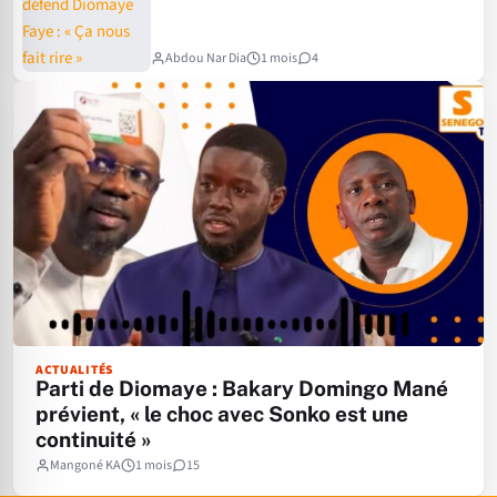
Abdou Nar Dia
1 mois
4
ACTUALITÉS
Parti de Diomaye : Bakary Domingo Mané
prévient, « le choc avec Sonko est une
continuité »
Mangoné KA
1 mois
15