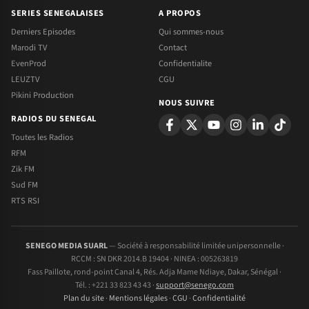
SERIES SENEGALAISES
A PROPOS
Derniers Episodes
Qui sommes-nous
Marodi TV
Contact
EvenProd
Confidentialite
LEUZTV
CGU
Pikini Production
NOUS SUIVRE
RADIOS DU SENEGAL
Toutes les Radios
RFM
Zik FM
Sud FM
RTS RSI
SENEGO MEDIA SUARL
— Société à responsabilité limitée unipersonnelle ·
RCCM : SN DKR 2014.B 19404 · NINEA : 005263819
Fass Paillote, rond-point Canal 4, Rés. Adja Mame Ndiaye, Dakar, Sénégal ·
Tél. : +221 33 823 43 43 ·
support@senego.com
Plan du site
·
Mentions légales
·
CGU
·
Confidentialité