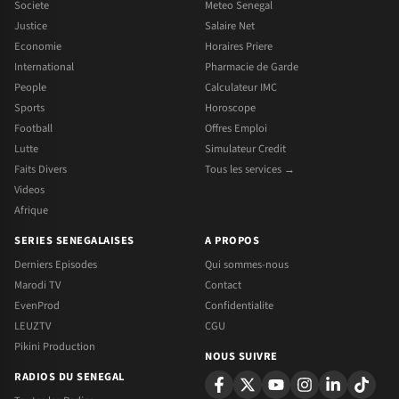
Societe
Meteo Senegal
Justice
Salaire Net
Economie
Horaires Priere
International
Pharmacie de Garde
People
Calculateur IMC
Sports
Horoscope
Football
Offres Emploi
Lutte
Simulateur Credit
Faits Divers
Tous les services →
Videos
Afrique
SERIES SENEGALAISES
A PROPOS
Derniers Episodes
Qui sommes-nous
Marodi TV
Contact
EvenProd
Confidentialite
LEUZTV
CGU
Pikini Production
NOUS SUIVRE
RADIOS DU SENEGAL