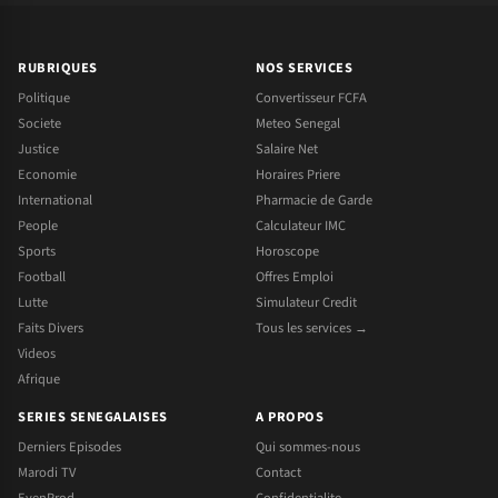
RUBRIQUES
NOS SERVICES
Politique
Convertisseur FCFA
Societe
Meteo Senegal
Justice
Salaire Net
Economie
Horaires Priere
International
Pharmacie de Garde
People
Calculateur IMC
Sports
Horoscope
Football
Offres Emploi
Lutte
Simulateur Credit
Faits Divers
Tous les services →
Videos
Afrique
SERIES SENEGALAISES
A PROPOS
Derniers Episodes
Qui sommes-nous
Marodi TV
Contact
EvenProd
Confidentialite