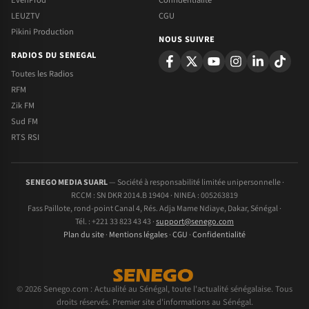
LEUZTV
CGU
Pikini Production
NOUS SUIVRE
RADIOS DU SENEGAL
Toutes les Radios
RFM
Zik FM
Sud FM
RTS RSI
SENEGO MEDIA SUARL
— Société à responsabilité limitée unipersonnelle ·
RCCM : SN DKR 2014.B 19404 · NINEA : 005263819
Fass Paillote, rond-point Canal 4, Rés. Adja Mame Ndiaye, Dakar, Sénégal ·
Tél. : +221 33 823 43 43 ·
support@senego.com
Plan du site
·
Mentions légales
·
CGU
·
Confidentialité
© 2026 Senego.com : Actualité au Sénégal, toute l'actualité sénégalaise. Tous
droits réservés. Premier site d'informations au Sénégal.