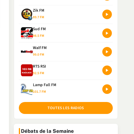
Zik FM
89.7 FM
Sud FM
98.5 FM
Walf FM
99.0 FM
RTS RSI
92.5 FM
Lamp Fall FM
101.7 FM
TOUTES LES RADIOS
Débats de la Semaine