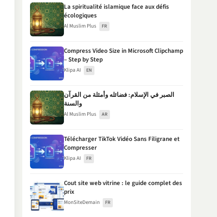
La spiritualité islamique face aux défis
écologiques
Al Muslim Plus
FR
Compress Video Size in Microsoft Clipchamp
– Step by Step
Klipa AI
EN
الصبر في الإسلام: فضائله وأمثلة من القرآن
والسنة
Al Muslim Plus
AR
Télécharger TikTok Vidéo Sans Filigrane et
Compresser
Klipa AI
FR
Cout site web vitrine : le guide complet des
prix
MonSiteDemain
FR