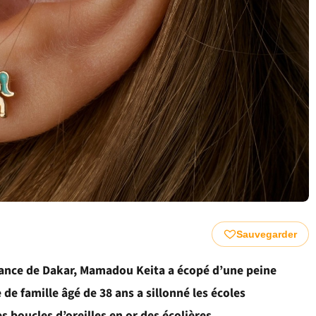
Sauvegarder
stance de Dakar, Mamadou Keita a écopé d’une peine
e famille âgé de 38 ans a sillonné les écoles
s boucles d’oreilles en or des écolières.