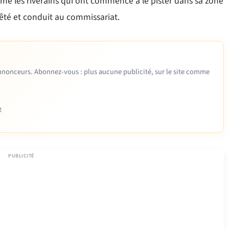
formé les riverains qui ont commencé à le pister dans sa zone
rrêté et conduit au commissariat.
 annonceurs. Abonnez-vous : plus aucune publicité, sur le site comme
e