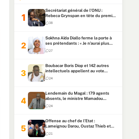
Secrétariat général de l’ONU :
Rebeca Grynspan en tête du premier
vote, Macky Sall pointe à la 5ᵉ place
38
Sokhna Aïda Diallo ferme la porte à
ses prétendants : « Je n’aurai plus
jamais un autre mari »
27
Boubacar Boris Diop et 142 autres
intellectuels appellent au vote
urgent de la révision
24
constitutionnelle
Lendemain du Magal : 179 agents
absents, le ministre Mamadou
Lamine Dianté exige des explications
24
Offense au chef de l’Etat :
Lameignou Darou, Oustaz Thieb et
Ndiaye Touba lourdement
21
condamnés