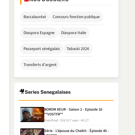
Baccalauréat
Concours fonction publique
Diaspora Espagne
Diaspora Italie
Passeport sénégalais
Tabaski 2026
Transferts d'argent
🎥
Series Senegalaises
BOROM KEUR - Saison 2 - Episode 16
**VOSTFR**
EvenProd
338 917 vues
40:27
Série - L'épouse du Cheikh - Épisode 40 -