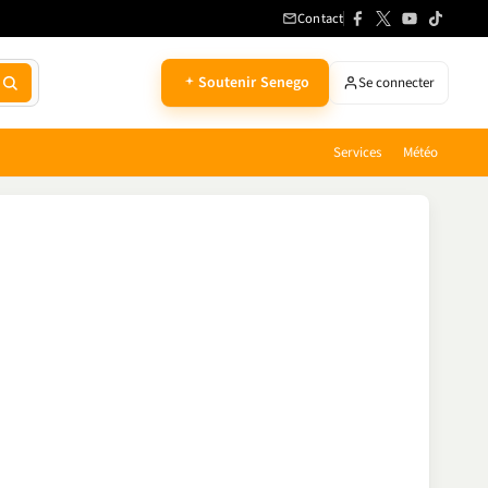
Contact
Soutenir Senego
Se connecter
Services
Météo