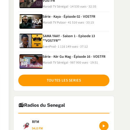
VOSTFR
Marodi TV Sénégal
14 530 vues
32:35
Série - Kaya - Épisode 02 - VOSTFR
Marodi TV Pulaar
41 516 vues
33:15
SAMA YAAY - Saison 1 - Episode 13
**VOSTFR**
EvenProd
1 116 149 vues
37:12
Série - Kër Gu Mag - Épisode 16 - VOSTFR
Marodi TV Sénégal
987 900 vues
19:51
TOUTES LES SERIES
📻
Radios du Senegal
RFM
94.0 FM