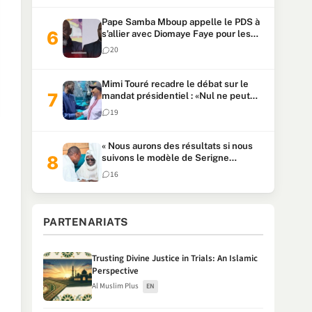
Pape Samba Mboup appelle le PDS à
s’allier avec Diomaye Faye pour les
locales et tacle Sonko
20
Mimi Touré recadre le débat sur le
mandat présidentiel : «Nul ne peut
faire plus de deux mandats
19
consécutifs de 5 ans»
« Nous aurons des résultats si nous
suivons le modèle de Serigne
Touba » : Ousmane Sonko au Khalife
16
Serigne Mountakha
PARTENARIATS
Trusting Divine Justice in Trials: An Islamic
Perspective
Al Muslim Plus
EN