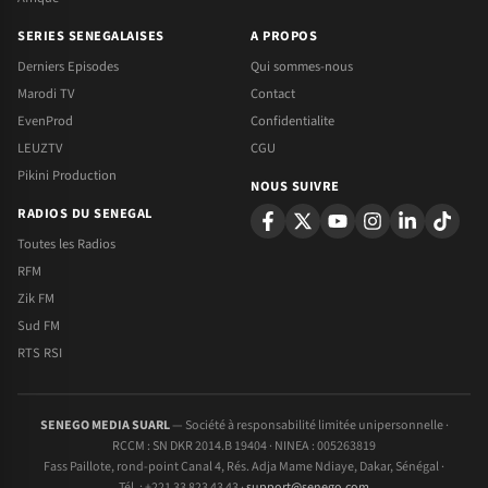
SERIES SENEGALAISES
A PROPOS
Derniers Episodes
Qui sommes-nous
Marodi TV
Contact
EvenProd
Confidentialite
LEUZTV
CGU
Pikini Production
NOUS SUIVRE
RADIOS DU SENEGAL
Toutes les Radios
RFM
Zik FM
Sud FM
RTS RSI
SENEGO MEDIA SUARL
— Société à responsabilité limitée unipersonnelle ·
RCCM : SN DKR 2014.B 19404 · NINEA : 005263819
Fass Paillote, rond-point Canal 4, Rés. Adja Mame Ndiaye, Dakar, Sénégal ·
Tél. : +221 33 823 43 43 ·
support@senego.com