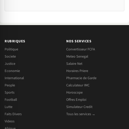
RUBRIQUES
NOS SERVICES
Politique
Convertisseur FCFA
Societe
Meteo Senegal
Justice
Salaire Net
Economie
Horaires Priere
International
Pharmacie de Garde
People
Calculateur IMC
Sports
Horoscope
Football
Offres Emploi
Lutte
Simulateur Credit
Faits Divers
Tous les services →
Videos
Afrique