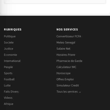
RUBRIQUES
NOS SERVICES
Politique
Convertisseur FCFA
Societe
Meteo Senegal
Justice
Salaire Net
Economie
Horaires Priere
International
Pharmacie de Garde
People
Calculateur IMC
Sports
Horoscope
Football
Offres Emploi
Lutte
Simulateur Credit
Faits Divers
Tous les services →
Videos
Afrique