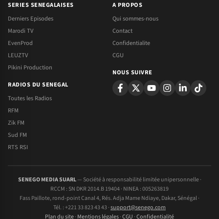
SERIES SENEGALAISES
A PROPOS
Derniers Episodes
Qui sommes-nous
Marodi TV
Contact
EvenProd
Confidentialite
LEUZTV
CGU
Pikini Production
NOUS SUIVRE
RADIOS DU SENEGAL
Toutes les Radios
RFM
Zik FM
Sud FM
RTS RSI
SENEGO MEDIA SUARL
— Société à responsabilité limitée unipersonnelle ·
RCCM : SN DKR 2014.B 19404 · NINEA : 005263819
Fass Paillote, rond-point Canal 4, Rés. Adja Mame Ndiaye, Dakar, Sénégal ·
Tél. : +221 33 823 43 43 ·
support@senego.com
Plan du site
·
Mentions légales
·
CGU
·
Confidentialité