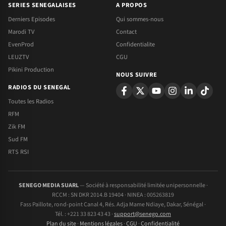
SERIES SENEGALAISES
A PROPOS
Derniers Episodes
Qui sommes-nous
Marodi TV
Contact
EvenProd
Confidentialite
LEUZTV
CGU
Pikini Production
NOUS SUIVRE
RADIOS DU SENEGAL
Toutes les Radios
RFM
Zik FM
Sud FM
RTS RSI
SENEGO MEDIA SUARL
— Société à responsabilité limitée unipersonnelle ·
RCCM : SN DKR 2014.B 19404 · NINEA : 005263819
Fass Paillote, rond-point Canal 4, Rés. Adja Mame Ndiaye, Dakar, Sénégal ·
Tél. : +221 33 823 43 43 ·
support@senego.com
Plan du site
·
Mentions légales
·
CGU
·
Confidentialité