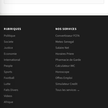
RUBRIQUES
NOS SERVICES
Politique
Convertisseur FCFA
Societe
Meteo Senegal
Justice
Salaire Net
Economie
Horaires Priere
International
Pharmacie de Garde
People
Calculateur IMC
Sports
Horoscope
Football
Offres Emploi
Lutte
Simulateur Credit
Faits Divers
Tous les services →
Videos
Afrique