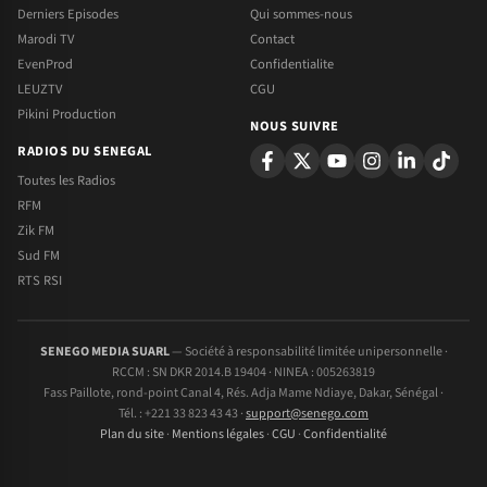
Derniers Episodes
Qui sommes-nous
Marodi TV
Contact
EvenProd
Confidentialite
LEUZTV
CGU
Pikini Production
NOUS SUIVRE
RADIOS DU SENEGAL
Toutes les Radios
RFM
Zik FM
Sud FM
RTS RSI
SENEGO MEDIA SUARL
— Société à responsabilité limitée unipersonnelle ·
RCCM : SN DKR 2014.B 19404 · NINEA : 005263819
Fass Paillote, rond-point Canal 4, Rés. Adja Mame Ndiaye, Dakar, Sénégal ·
Tél. : +221 33 823 43 43 ·
support@senego.com
Plan du site
·
Mentions légales
·
CGU
·
Confidentialité