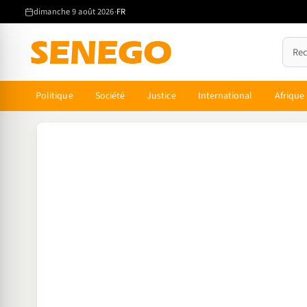
Aller
dimanche 9 août 2026
·
FR
au
contenu
principal
Politique
Société
Justice
International
Afrique