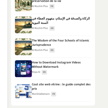
préservation de la vie
Al Muslim Plus
FR
الزكاة والصدقة في الإسلام: مفهوم العطاء في
السنة النبوية
Al Muslim Plus
AR
The Wisdom of the Four Schools of Islamic
Jurisprudence
Al Muslim Plus
EN
How to Download Instagram Videos
Without Watermark
Klipa AI
EN
Cout site web vitrine : le guide complet des
prix
MonSiteDemain
FR