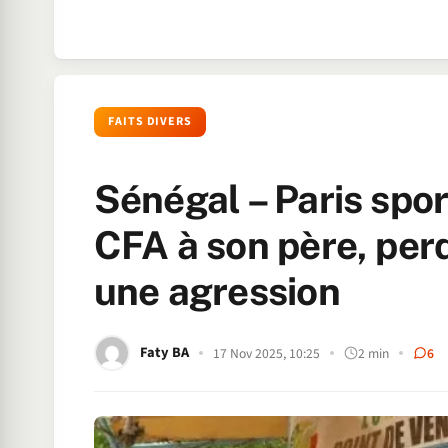
FAITS DIVERS
Sénégal – Paris sport
CFA à son père, perd
une agression
Faty BA
17 Nov 2025, 10:25
2 min
6