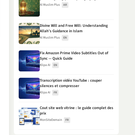
Al Muslim Plus
AR
Divine Will and Free Will: Understanding
Allah’s Guidance in Islam
Al Muslim Plus
EN
Fix Amazon Prime Video Subtitles Out of
Sync — Quick Guide
Klipa AI
EN
Transcription vidéo YouTube : couper
silences et compresser
Klipa AI
FR
Cout site web vitrine : le guide complet des
prix
MonSiteDemain
FR