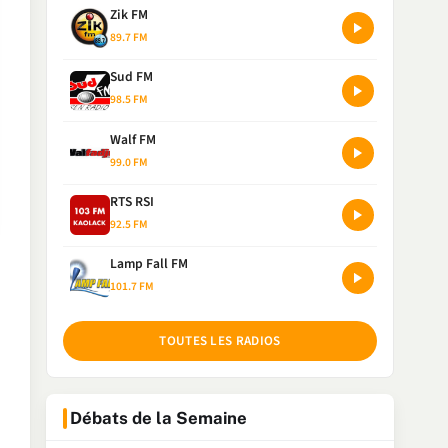
Zik FM
89.7 FM
Sud FM
98.5 FM
Walf FM
99.0 FM
RTS RSI
92.5 FM
Lamp Fall FM
101.7 FM
TOUTES LES RADIOS
Débats de la Semaine