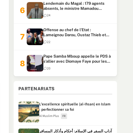
Lendemain du Magal : 179 agents
absents, le ministre Mamadou
Lamine Dianté exige des explications
24
Offense au chef de l’Etat :
Lameignou Darou, Oustaz Thieb et
Ndiaye Touba lourdement
22
condamnés
Pape Samba Mboup appelle le PDS à
s’allier avec Diomaye Faye pour les
locales et tacle Sonko
20
PARTENARIATS
L’excellence spirituelle (al-Ihsan) en Islam
: perfectionner sa foi
Al Muslim Plus
FR
آداب السفر في الإسلام: أحكام وأذكار المسافر