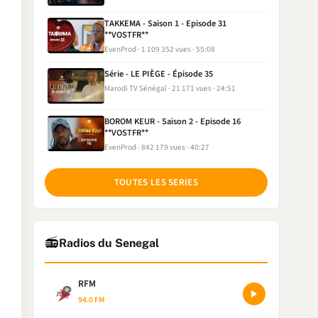
TAKKEMA - Saison 1 - Episode 31
**VOSTFR**
EvenProd
1 109 352 vues
55:08
Série - LE PIÈGE - Épisode 35
Marodi TV Sénégal
21 171 vues
24:51
BOROM KEUR - Saison 2 - Episode 16
**VOSTFR**
EvenProd
842 179 vues
40:27
TOUTES LES SERIES
📻
Radios du Senegal
RFM
94.0 FM