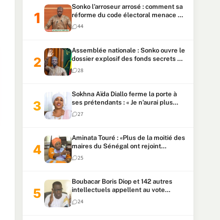
Sonko l’arroseur arrosé : comment sa
réforme du code électoral menace sa
candidature
44
Assemblée nationale : Sonko ouvre le
dossier explosif des fonds secrets et
du patrimoine présidentiel
28
Sokhna Aïda Diallo ferme la porte à
ses prétendants : « Je n’aurai plus
jamais un autre mari »
27
Aminata Touré : «Plus de la moitié des
maires du Sénégal ont rejoint
Kiiraay»
25
Boubacar Boris Diop et 142 autres
intellectuels appellent au vote
urgent de la révision
24
constitutionnelle