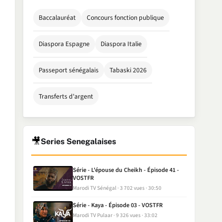
Baccalauréat
Concours fonction publique
Diaspora Espagne
Diaspora Italie
Passeport sénégalais
Tabaski 2026
Transferts d'argent
🎥
Series Senegalaises
Série - L'épouse du Cheikh - Épisode 41 -
VOSTFR
Marodi TV Sénégal
3 702 vues
30:50
Série - Kaya - Épisode 03 - VOSTFR
Marodi TV Pulaar
9 326 vues
33:02