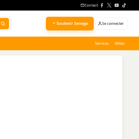
Contact
Soutenir Senego
Se connecter
Services
Météo