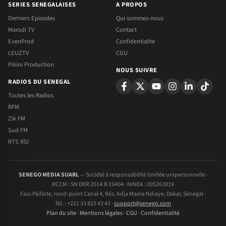
SERIES SENEGALAISES
A PROPOS
Derniers Episodes
Qui sommes-nous
Marodi TV
Contact
EvenProd
Confidentialite
LEUZTV
CGU
Pikini Production
NOUS SUIVRE
RADIOS DU SENEGAL
Toutes les Radios
RFM
Zik FM
Sud FM
RTS RSI
SENEGO MEDIA SUARL
— Société à responsabilité limitée unipersonnelle ·
RCCM : SN DKR 2014.B 19404 · NINEA : 005263819
Fass Paillote, rond-point Canal 4, Rés. Adja Mame Ndiaye, Dakar, Sénégal ·
Tél. : +221 33 823 43 43 ·
support@senego.com
Plan du site
·
Mentions légales
·
CGU
·
Confidentialité