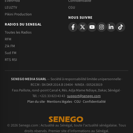
EvenProd
Confidentialite
LEUZTV
CGU
Pikini Production
NOUS SUIVRE
RADIOS DU SENEGAL
Toutes les Radios
RFM
Zik FM
Sud FM
RTS RSI
SENEGO MEDIA SUARL
— Société à responsabilité limitée unipersonnelle ·
RCCM : SN DKR 2014.B 19404 · NINEA : 005263819
Fass Paillote, rond-point Canal 4, Rés. Adja Mame Ndiaye, Dakar, Sénégal ·
Tél. : +221 33 823 43 43 ·
support@senego.com
Plan du site
·
Mentions légales
·
CGU
·
Confidentialité
© 2026 Senego.com : Actualité au Sénégal, toute l'actualité sénégalaise. Tous
droits réservés. Premier site d'informations au Sénégal.