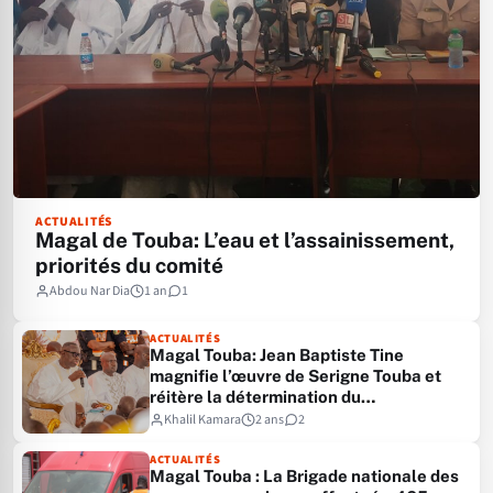
ACTUALITÉS
Magal de Touba: L’eau et l’assainissement,
priorités du comité
Abdou Nar Dia
1 an
1
ACTUALITÉS
Magal Touba: Jean Baptiste Tine
magnifie l’œuvre de Serigne Touba et
réitère la détermination du
gouvernement à…
Khalil Kamara
2 ans
2
ACTUALITÉS
Magal Touba : La Brigade nationale des