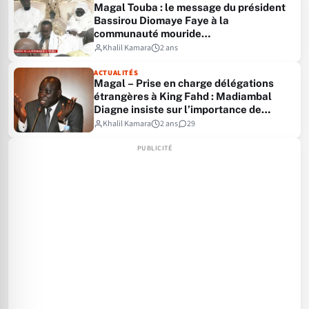
Magal Touba : le message du président
Bassirou Diomaye Faye à la
communauté mouride…
Khalil Kamara
2 ans
ACTUALITÉS
Magal – Prise en charge délégations
étrangères à King Fahd : Madiambal
Diagne insiste sur l’importance de
l’événement…
Khalil Kamara
2 ans
29