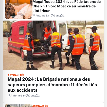
Magal Touba 2024 : Les Félicitations de
Cheikh Thioro Mbacké au ministre de
l’Intérieur
Antoine Sarr
2 ans
1
ACTUALITÉS
Magal 2024 : La Brigade nationale des
sapeurs pompiers dénombre 11 décès liés
aux accidents
Antoine Sarr
2 ans
2
ACTUALITÉS