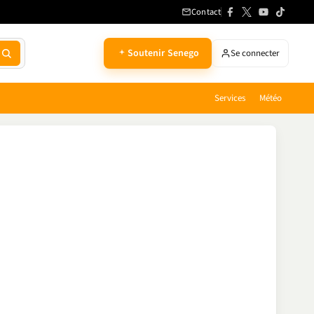
Contact
Soutenir Senego
Se connecter
Services
Météo