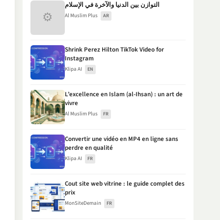
التوازن بين الدنيا والآخرة في الإسلام
⚙
Al Muslim Plus
AR
Shrink Perez Hilton TikTok Video for
Instagram
Klipa AI
EN
L’excellence en Islam (al-Ihsan) : un art de
vivre
Al Muslim Plus
FR
Convertir une vidéo en MP4 en ligne sans
perdre en qualité
Klipa AI
FR
Cout site web vitrine : le guide complet des
prix
MonSiteDemain
FR