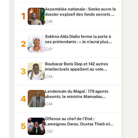
Assemblée nationale : Sonko ouvre le
dossier explosif des fonds secrets et
du patrimoine présidentiel
28
Sokhna Aïda Diallo ferme la porte à
ses prétendants : « Je n’aurai plus
jamais un autre mari »
27
Boubacar Boris Diop et 142 autres
intellectuels appellent au vote
urgent de la révision
24
constitutionnelle
Lendemain du Magal : 179 agents
absents, le ministre Mamadou
Lamine Dianté exige des explications
24
Offense au chef de l’Etat :
Lameignou Darou, Oustaz Thieb et
Ndiaye Touba lourdement
22
condamnés