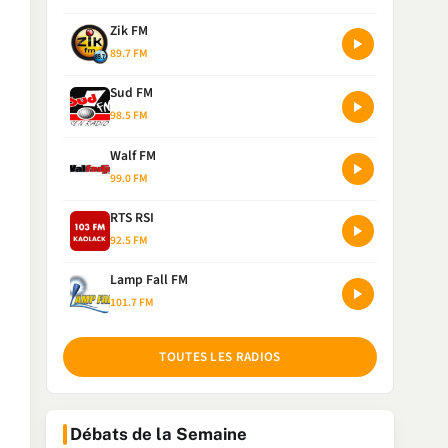
Zik FM
89.7 FM
Sud FM
98.5 FM
Walf FM
99.0 FM
RTS RSI
92.5 FM
Lamp Fall FM
101.7 FM
TOUTES LES RADIOS
Débats de la Semaine