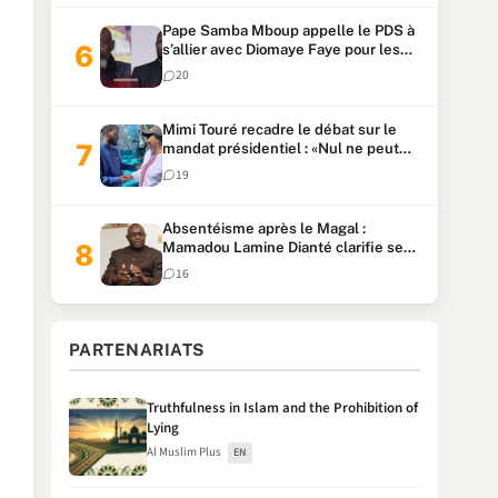
Pape Samba Mboup appelle le PDS à
s’allier avec Diomaye Faye pour les
locales et tacle Sonko
20
Mimi Touré recadre le débat sur le
mandat présidentiel : «Nul ne peut
faire plus de deux mandats
19
consécutifs de 5 ans»
Absentéisme après le Magal :
Mamadou Lamine Dianté clarifie ses
propos après la polémique
16
PARTENARIATS
Truthfulness in Islam and the Prohibition of
Lying
Al Muslim Plus
EN