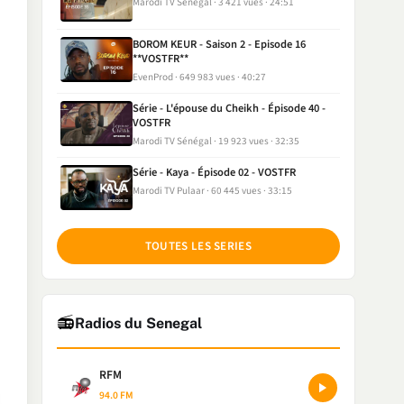
Marodi TV Sénégal
3 421 vues
24:51
BOROM KEUR - Saison 2 - Episode 16
**VOSTFR**
EvenProd
649 983 vues
40:27
Série - L'épouse du Cheikh - Épisode 40 -
VOSTFR
Marodi TV Sénégal
19 923 vues
32:35
Série - Kaya - Épisode 02 - VOSTFR
Marodi TV Pulaar
60 445 vues
33:15
TOUTES LES SERIES
📻
Radios du Senegal
RFM
94.0 FM