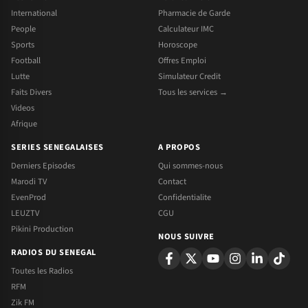
International
Pharmacie de Garde
People
Calculateur IMC
Sports
Horoscope
Football
Offres Emploi
Lutte
Simulateur Credit
Faits Divers
Tous les services →
Videos
Afrique
SERIES SENEGALAISES
A PROPOS
Derniers Episodes
Qui sommes-nous
Marodi TV
Contact
EvenProd
Confidentialite
LEUZTV
CGU
Pikini Production
NOUS SUIVRE
RADIOS DU SENEGAL
Toutes les Radios
RFM
Zik FM