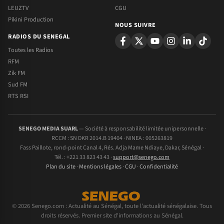
LEUZTV
CGU
Pikini Production
NOUS SUIVRE
RADIOS DU SENEGAL
Toutes les Radios
RFM
Zik FM
Sud FM
RTS RSI
SENEGO MEDIA SUARL
— Société à responsabilité limitée unipersonnelle ·
RCCM : SN DKR 2014.B 19404 · NINEA : 005263819
Fass Paillote, rond-point Canal 4, Rés. Adja Mame Ndiaye, Dakar, Sénégal ·
Tél. : +221 33 823 43 43 ·
support@senego.com
Plan du site
·
Mentions légales
·
CGU
·
Confidentialité
© 2026 Senego.com : Actualité au Sénégal, toute l'actualité sénégalaise. Tous
droits réservés. Premier site d'informations au Sénégal.