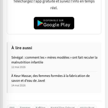
Téléchargez l'app gratuite et suivez l'info en temps
réel.
DISPONIBLE SUR
Google Play
À lire aussi
Sénégal : comment les « mères modèles » ont fait reculer la
malnutrition infantile
12 mai 2026
À Keur Massar, des femmes formées à la fabrication de
savon et d’eau de Javel
14 mai 2026
ANA
Femmes
Kaffrine
Naatal Sine-Saloum
pisciculture