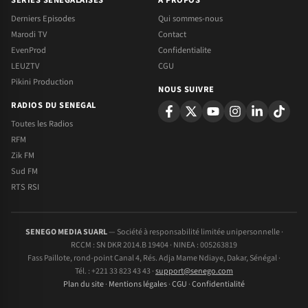
SERIES SENEGALAISES
A PROPOS
Derniers Episodes
Qui sommes-nous
Marodi TV
Contact
EvenProd
Confidentialite
LEUZTV
CGU
Pikini Production
NOUS SUIVRE
RADIOS DU SENEGAL
Toutes les Radios
RFM
Zik FM
Sud FM
RTS RSI
SENEGO MEDIA SUARL
— Société à responsabilité limitée unipersonnelle ·
RCCM : SN DKR 2014.B 19404 · NINEA : 005263819
Fass Paillote, rond-point Canal 4, Rés. Adja Mame Ndiaye, Dakar, Sénégal ·
Tél. : +221 33 823 43 43 ·
support@senego.com
Plan du site
·
Mentions légales
·
CGU
·
Confidentialité