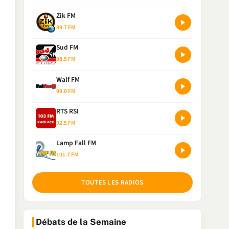
Zik FM
89.7 FM
Sud FM
98.5 FM
Walf FM
99.0 FM
RTS RSI
92.5 FM
Lamp Fall FM
101.7 FM
TOUTES LES RADIOS
Débats de la Semaine