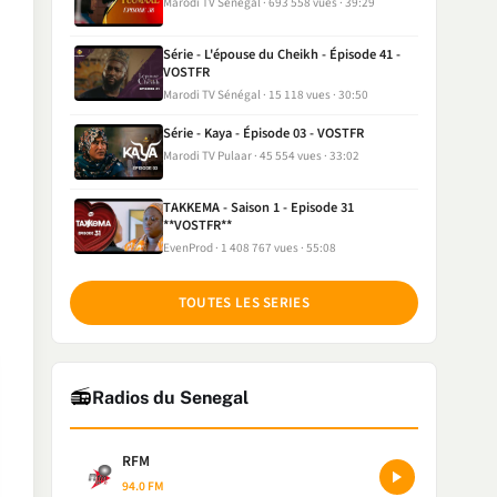
Marodi TV Sénégal
693 558 vues
39:29
Série - L'épouse du Cheikh - Épisode 41 -
VOSTFR
Marodi TV Sénégal
15 118 vues
30:50
Série - Kaya - Épisode 03 - VOSTFR
Marodi TV Pulaar
45 554 vues
33:02
TAKKEMA - Saison 1 - Episode 31
**VOSTFR**
EvenProd
1 408 767 vues
55:08
TOUTES LES SERIES
📻
Radios du Senegal
RFM
94.0 FM