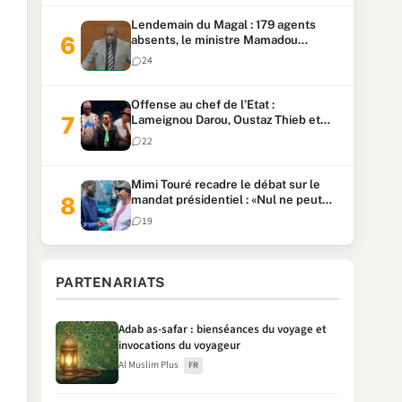
Lendemain du Magal : 179 agents
absents, le ministre Mamadou
Lamine Dianté exige des explications
24
Offense au chef de l’Etat :
Lameignou Darou, Oustaz Thieb et
Ndiaye Touba lourdement
22
condamnés
Mimi Touré recadre le débat sur le
mandat présidentiel : «Nul ne peut
faire plus de deux mandats
19
consécutifs de 5 ans»
PARTENARIATS
Adab as-safar : bienséances du voyage et
invocations du voyageur
Al Muslim Plus
FR