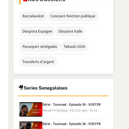
Baccalauréat
Concours fonction publique
Diaspora Espagne
Diaspora Italie
Passeport sénégalais
Tabaski 2026
Transferts d'argent
🎥
Series Senegalaises
Série - Tuumaal - Episode 39 - VOSTFR
Marodi TV Sénégal
531 212 vues
35:33
Série - Tuumaal - Episode 38 - VOSTFR