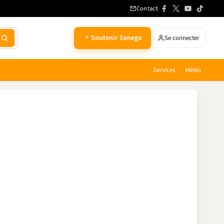
Contact
Soutenir Senego
Se connecter
Services
Météo