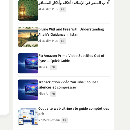
آداب السفر في الإسلام: أحكام وأذكار المسافر
Al Muslim Plus
AR
Divine Will and Free Will: Understanding
Allah’s Guidance in Islam
Al Muslim Plus
EN
Fix Amazon Prime Video Subtitles Out of
Sync — Quick Guide
Klipa AI
EN
Transcription vidéo YouTube : couper
silences et compresser
Klipa AI
FR
Cout site web vitrine : le guide complet des
prix
MonSiteDemain
FR