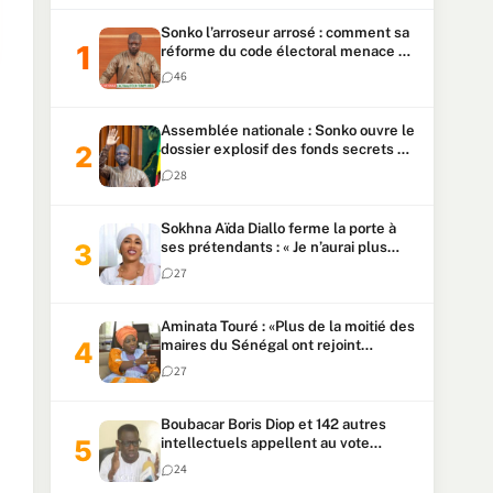
Sonko l’arroseur arrosé : comment sa
réforme du code électoral menace sa
candidature
46
Assemblée nationale : Sonko ouvre le
dossier explosif des fonds secrets et
du patrimoine présidentiel
28
Sokhna Aïda Diallo ferme la porte à
ses prétendants : « Je n’aurai plus
jamais un autre mari »
27
Aminata Touré : «Plus de la moitié des
maires du Sénégal ont rejoint
Kiiraay»
27
Boubacar Boris Diop et 142 autres
intellectuels appellent au vote
urgent de la révision
24
constitutionnelle