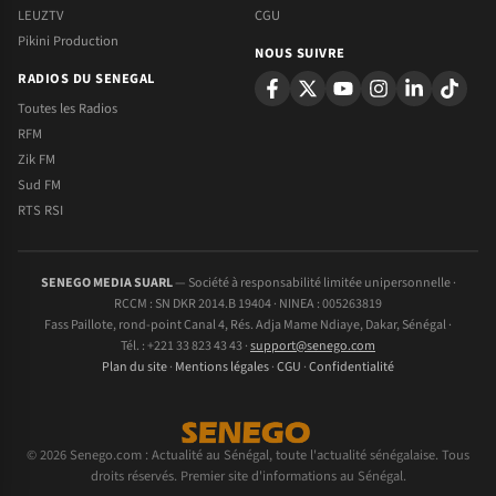
LEUZTV
CGU
Pikini Production
NOUS SUIVRE
RADIOS DU SENEGAL
Toutes les Radios
RFM
Zik FM
Sud FM
RTS RSI
SENEGO MEDIA SUARL
— Société à responsabilité limitée unipersonnelle ·
RCCM : SN DKR 2014.B 19404 · NINEA : 005263819
Fass Paillote, rond-point Canal 4, Rés. Adja Mame Ndiaye, Dakar, Sénégal ·
Tél. : +221 33 823 43 43 ·
support@senego.com
Plan du site
·
Mentions légales
·
CGU
·
Confidentialité
© 2026 Senego.com : Actualité au Sénégal, toute l'actualité sénégalaise. Tous
droits réservés. Premier site d'informations au Sénégal.