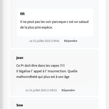
fifi
Il ne peut pas les voir parceque c est un salaud
de la plus pire espèce.
Le 31 juillet 2023 à 9h41
Répondre
jean
Ce Pr doit être dans les vapes !!!!!
Il légalise l’ appel à l’ Insurrection. Quelle
malhonnêteté qui plus est à son âge
Le 31 juillet 2023 à 10h21
Répondre
Sow