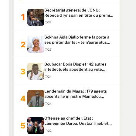
Secrétariat général de l’ONU :
Rebeca Grynspan en tête du premier
vote, Macky Sall pointe à la 5ᵉ place
38
Sokhna Aïda Diallo ferme la porte à
ses prétendants : « Je n’aurai plus
jamais un autre mari »
27
Boubacar Boris Diop et 142 autres
intellectuels appellent au vote
urgent de la révision
24
constitutionnelle
Lendemain du Magal : 179 agents
absents, le ministre Mamadou
Lamine Dianté exige des explications
24
Offense au chef de l’Etat :
Lameignou Darou, Oustaz Thieb et
Ndiaye Touba lourdement
22
condamnés