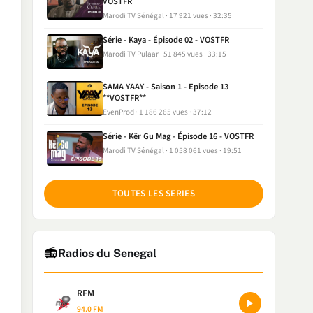
VOSTFR
Marodi TV Sénégal
17 921 vues
32:35
Série - Kaya - Épisode 02 - VOSTFR
Marodi TV Pulaar
51 845 vues
33:15
SAMA YAAY - Saison 1 - Episode 13
**VOSTFR**
EvenProd
1 186 265 vues
37:12
Série - Kër Gu Mag - Épisode 16 - VOSTFR
Marodi TV Sénégal
1 058 061 vues
19:51
TOUTES LES SERIES
📻
Radios du Senegal
RFM
94.0 FM