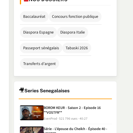
Baccalauréat
Concours fonction publique
Diaspora Espagne
Diaspora Italie
Passeport sénégalais
Tabaski 2026
Transferts d'argent
🎥
Series Senegalaises
BOROM KEUR - Saison 2 - Episode 16
**VOSTFR**
EvenProd
521 796 vues
40:27
Série - L'épouse du Cheikh - Épisode 40 -