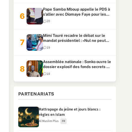
Pape Samba Mboup appelle le PDS à
s’allier avec Diomaye Faye pour les
locales et tacle Sonko
20
Mimi Touré recadre le débat sur le
mandat présidentiel : «Nul ne peut
faire plus de deux mandats
19
consécutifs de 5 ans»
Assemblée nationale : Sonko ouvre le
dossier explosif des fonds secrets et
du patrimoine présidentiel
18
PARTENARIATS
Rattrapage du jeûne et jours blancs :
règles en Islam
Al Muslim Plus
FR