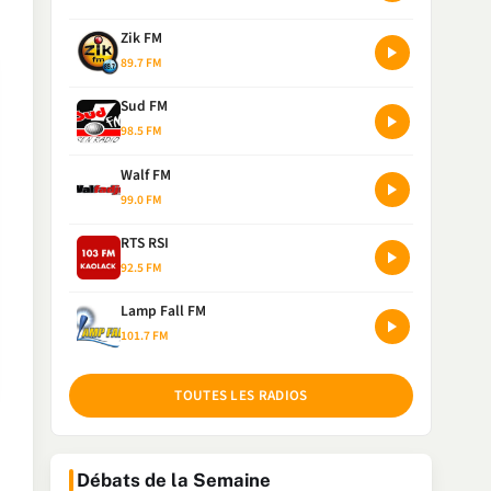
Zik FM
89.7 FM
Sud FM
98.5 FM
Walf FM
99.0 FM
RTS RSI
92.5 FM
Lamp Fall FM
101.7 FM
TOUTES LES RADIOS
Débats de la Semaine