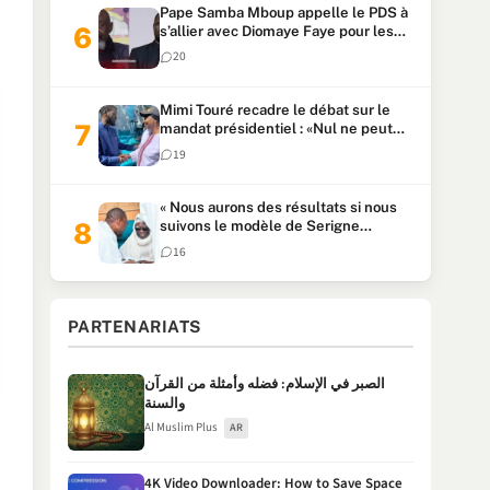
Pape Samba Mboup appelle le PDS à
s’allier avec Diomaye Faye pour les
locales et tacle Sonko
20
Mimi Touré recadre le débat sur le
mandat présidentiel : «Nul ne peut
faire plus de deux mandats
19
consécutifs de 5 ans»
« Nous aurons des résultats si nous
suivons le modèle de Serigne
Touba » : Ousmane Sonko au Khalife
16
Serigne Mountakha
PARTENARIATS
الصبر في الإسلام: فضله وأمثلة من القرآن
والسنة
Al Muslim Plus
AR
4K Video Downloader: How to Save Space