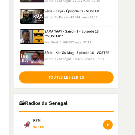
Marodi TV Sénégal
17 117 vues
32:35
Série - Kaya - Épisode 02 - VOSTFR
Marodi TV Pulaar
49 644 vues
33:15
SAMA YAAY - Saison 1 - Episode 13
**VOSTFR**
EvenProd
1 166 937 vues
37:12
Série - Kër Gu Mag - Épisode 16 - VOSTFR
Marodi TV Sénégal
1 037 612 vues
19:51
TOUTES LES SERIES
📻
Radios du Senegal
RFM
94.0 FM