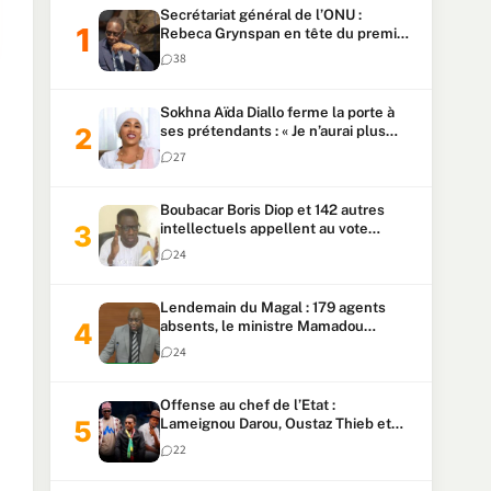
Secrétariat général de l’ONU :
Rebeca Grynspan en tête du premier
vote, Macky Sall pointe à la 5ᵉ place
38
Sokhna Aïda Diallo ferme la porte à
ses prétendants : « Je n’aurai plus
jamais un autre mari »
27
Boubacar Boris Diop et 142 autres
intellectuels appellent au vote
urgent de la révision
24
constitutionnelle
Lendemain du Magal : 179 agents
absents, le ministre Mamadou
Lamine Dianté exige des explications
24
Offense au chef de l’Etat :
Lameignou Darou, Oustaz Thieb et
Ndiaye Touba lourdement
22
condamnés