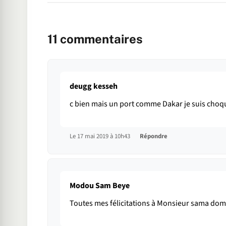
11
commentaires
deugg kesseh
c bien mais un port comme Dakar je suis choq
Le 17 mai 2019 à 10h43
Répondre
Modou Sam Beye
Toutes mes félicitations à Monsieur sama dom