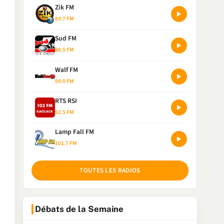
Zik FM
89.7 FM
Sud FM
98.5 FM
Walf FM
99.0 FM
RTS RSI
92.5 FM
Lamp Fall FM
101.7 FM
TOUTES LES RADIOS
Débats de la Semaine