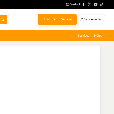
Contact
Soutenir Senego
Se connecter
Services
Météo