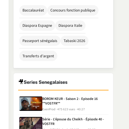
Baccalauréat
Concours fonction publique
Diaspora Espagne
Diaspora Italie
Passeport sénégalais
Tabaski 2026
Transferts d'argent
🎥
Series Senegalaises
BOROM KEUR - Saison 2 - Episode 16
**VOSTFR**
EvenProd
475 623 vues
40:27
Série - L'épouse du Cheikh - Épisode 40 -
VOSTFR