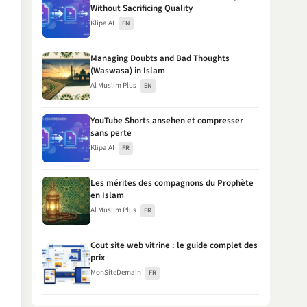
Without Sacrificing Quality
Klipa AI
EN
Managing Doubts and Bad Thoughts
(Waswasa) in Islam
Al Muslim Plus
EN
YouTube Shorts ansehen et compresser
sans perte
Klipa AI
FR
Les mérites des compagnons du Prophète
en Islam
Al Muslim Plus
FR
Cout site web vitrine : le guide complet des
prix
MonSiteDemain
FR