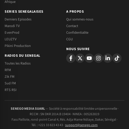
Afrique
SERIES SENEGALAISES
A PROPOS
Derniers Episodes
Qui sommes-nous
Marodi TV
Contact
EvenProd
Confidentialite
LEUZTV
CGU
Pikini Production
NOUS SUIVRE
RADIOS DU SENEGAL
Toutes les Radios
RFM
Zik FM
Sud FM
RTS RSI
SENEGO MEDIA SUARL
— Société à responsabilité limitée unipersonnelle ·
RCCM : SN DKR 2014.B 19404 · NINEA : 005263819
Fass Paillote, rond-point Canal 4, Rés. Adja Mame Ndiaye, Dakar, Sénégal ·
Tél. : +221 33 823 43 43 ·
support@senego.com