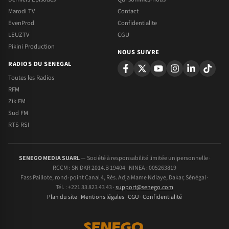
Marodi TV
Contact
EvenProd
Confidentialite
LEUZTV
CGU
Pikini Production
NOUS SUIVRE
RADIOS DU SENEGAL
Toutes les Radios
RFM
Zik FM
Sud FM
RTS RSI
SENEGO MEDIA SUARL
— Société à responsabilité limitée unipersonnelle ·
RCCM : SN DKR 2014.B 19404 · NINEA : 005263819
Fass Paillote, rond-point Canal 4, Rés. Adja Mame Ndiaye, Dakar, Sénégal ·
Tél. : +221 33 823 43 43 ·
support@senego.com
Plan du site
·
Mentions légales
·
CGU
·
Confidentialité