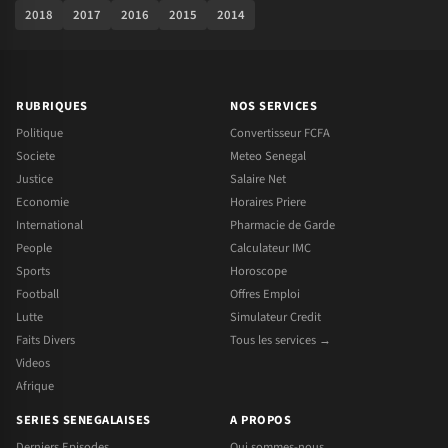
2018
2017
2016
2015
2014
RUBRIQUES
NOS SERVICES
Politique
Convertisseur FCFA
Societe
Meteo Senegal
Justice
Salaire Net
Economie
Horaires Priere
International
Pharmacie de Garde
People
Calculateur IMC
Sports
Horoscope
Football
Offres Emploi
Lutte
Simulateur Credit
Faits Divers
Tous les services →
Videos
Afrique
SERIES SENEGALAISES
A PROPOS
Derniers Episodes
Qui sommes-nous