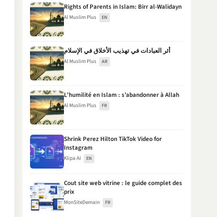
Rights of Parents in Islam: Birr al-Walidayn
Al Muslim Plus
EN
أثر العبادات في تهذيب الأخلاق في الإسلام
Al Muslim Plus
AR
L’humilité en Islam : s’abandonner à Allah
Al Muslim Plus
FR
Shrink Perez Hilton TikTok Video for
Instagram
Klipa AI
EN
Cout site web vitrine : le guide complet des
prix
MonSiteDemain
FR