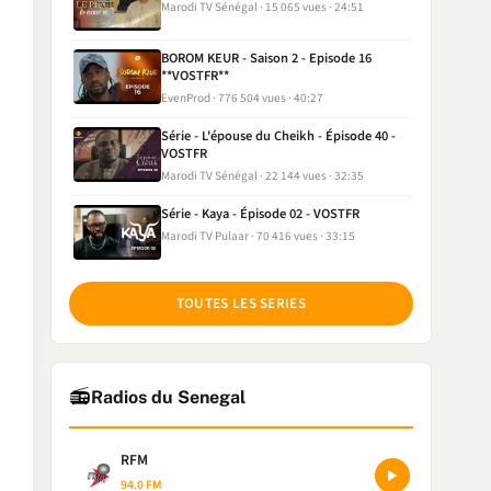
Marodi TV Sénégal
15 065 vues
24:51
BOROM KEUR - Saison 2 - Episode 16
**VOSTFR**
EvenProd
776 504 vues
40:27
Série - L'épouse du Cheikh - Épisode 40 -
VOSTFR
Marodi TV Sénégal
22 144 vues
32:35
Série - Kaya - Épisode 02 - VOSTFR
Marodi TV Pulaar
70 416 vues
33:15
TOUTES LES SERIES
📻
Radios du Senegal
RFM
94.0 FM