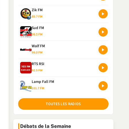
Zik FM
89.7 FM
Sud FM
98.5 FM
Walf FM
99.0 FM
RTS RSI
92.5 FM
Lamp Fall FM
101.7 FM
TOUTES LES RADIOS
Débats de la Semaine