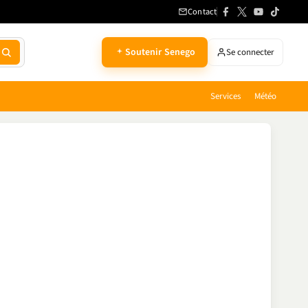
Contact
Soutenir Senego
Se connecter
Services
Météo