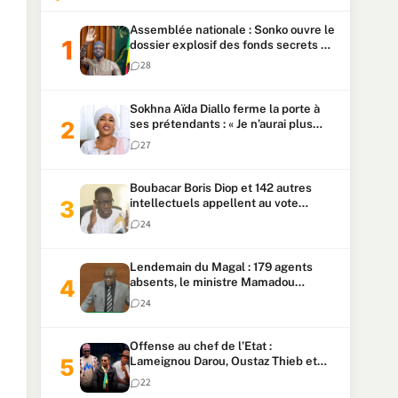
Assemblée nationale : Sonko ouvre le
dossier explosif des fonds secrets et
du patrimoine présidentiel
28
Sokhna Aïda Diallo ferme la porte à
ses prétendants : « Je n’aurai plus
jamais un autre mari »
27
Boubacar Boris Diop et 142 autres
intellectuels appellent au vote
urgent de la révision
24
constitutionnelle
Lendemain du Magal : 179 agents
absents, le ministre Mamadou
Lamine Dianté exige des explications
24
Offense au chef de l’Etat :
Lameignou Darou, Oustaz Thieb et
Ndiaye Touba lourdement
22
condamnés