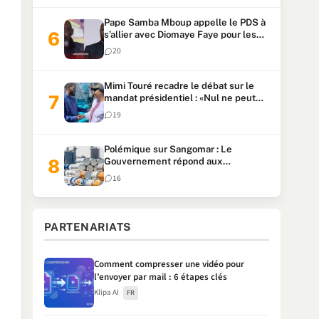
Pape Samba Mboup appelle le PDS à
s’allier avec Diomaye Faye pour les
locales et tacle Sonko
20
Mimi Touré recadre le débat sur le
mandat présidentiel : «Nul ne peut
faire plus de deux mandats
19
consécutifs de 5 ans»
Polémique sur Sangomar : Le
Gouvernement répond aux
accusations et clarifie le partage des
16
milliards
PARTENARIATS
Comment compresser une vidéo pour
l’envoyer par mail : 6 étapes clés
Klipa AI
FR