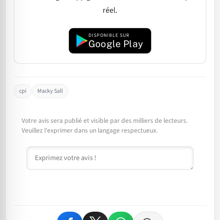
réel.
DISPONIBLE SUR
Google Play
cpi
Macky Sall
Votre avis sera publié et visible par des milliers de lecteurs.
Veuillez l'exprimer dans un langage respectueux.
Commentaire