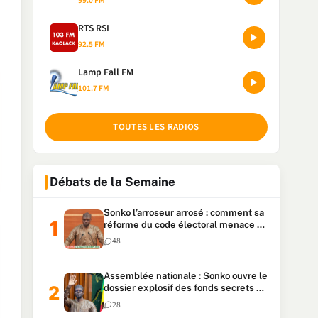
99.0 FM
RTS RSI
92.5 FM
Lamp Fall FM
101.7 FM
TOUTES LES RADIOS
Débats de la Semaine
Sonko l’arroseur arrosé : comment sa
réforme du code électoral menace sa
candidature
48
Assemblée nationale : Sonko ouvre le
dossier explosif des fonds secrets et
du patrimoine présidentiel
28