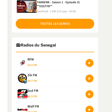
TAKKEMA - Saison 1 - Episode 31
**VOSTFR**
EvenProd
1 486 215 vues
55:08
TOUTES LES SERIES
📻
Radios du Senegal
RFM
94.0 FM
Zik FM
89.7 FM
Sud FM
98.5 FM
Walf FM