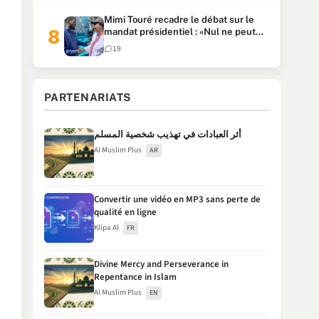
Mimi Touré recadre le débat sur le
mandat présidentiel : «Nul ne peut
faire plus de deux mandats
19
consécutifs de 5 ans»
PARTENARIATS
أثر العبادات في تهذيب شخصية المسلم
Al Muslim Plus
AR
Convertir une vidéo en MP3 sans perte de
qualité en ligne
Klipa AI
FR
Divine Mercy and Perseverance in
Repentance in Islam
Al Muslim Plus
EN