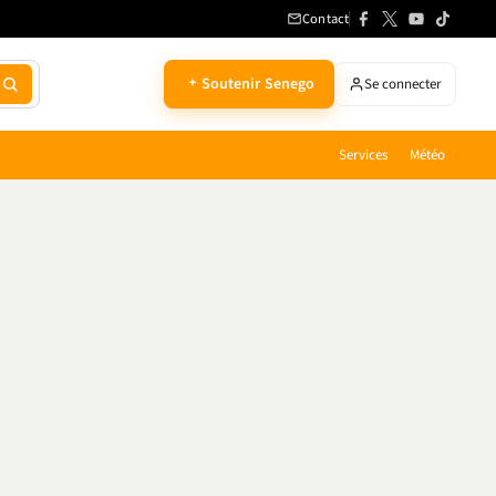
Contact
Soutenir Senego
Se connecter
Services
Météo