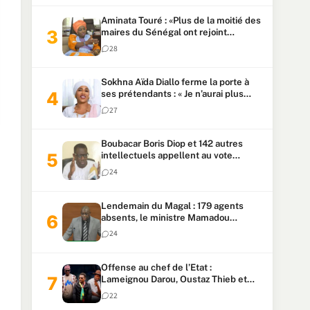
Aminata Touré : «Plus de la moitié des
maires du Sénégal ont rejoint
Kiiraay»
28
Sokhna Aïda Diallo ferme la porte à
ses prétendants : « Je n’aurai plus
jamais un autre mari »
27
Boubacar Boris Diop et 142 autres
intellectuels appellent au vote
urgent de la révision
24
constitutionnelle
Lendemain du Magal : 179 agents
absents, le ministre Mamadou
Lamine Dianté exige des explications
24
Offense au chef de l’Etat :
Lameignou Darou, Oustaz Thieb et
Ndiaye Touba lourdement
22
condamnés