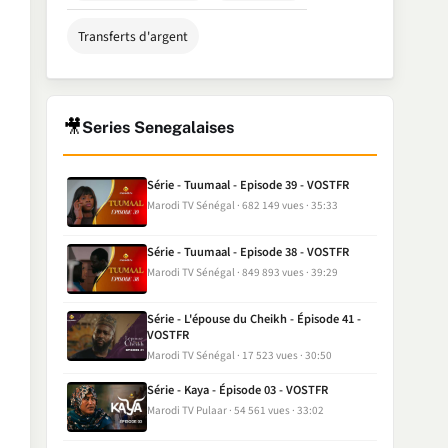
Transferts d'argent
🎥
Series Senegalaises
Série - Tuumaal - Episode 39 - VOSTFR
Marodi TV Sénégal
682 149 vues
35:33
Série - Tuumaal - Episode 38 - VOSTFR
Marodi TV Sénégal
849 893 vues
39:29
Série - L'épouse du Cheikh - Épisode 41 -
VOSTFR
Marodi TV Sénégal
17 523 vues
30:50
Série - Kaya - Épisode 03 - VOSTFR
Marodi TV Pulaar
54 561 vues
33:02