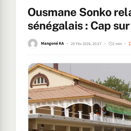
Ousmane Sonko rela
sénégalais : Cap su
Mangoné KA
20 Fév 2026, 20:27
2 min