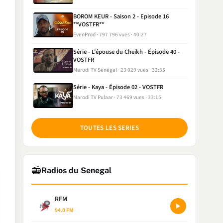
BOROM KEUR - Saison 2 - Episode 16
**VOSTFR**
EvenProd
797 796 vues
40:27
Série - L'épouse du Cheikh - Épisode 40 -
VOSTFR
Marodi TV Sénégal
23 029 vues
32:35
Série - Kaya - Épisode 02 - VOSTFR
Marodi TV Pulaar
73 469 vues
33:15
TOUTES LES SERIES
📻
Radios du Senegal
RFM
94.0 FM