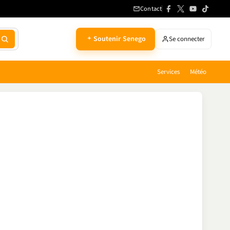
Contact
Soutenir Senego
Se connecter
Services
Météo