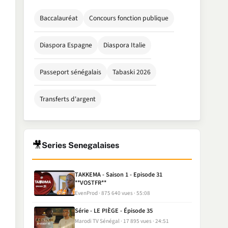
Baccalauréat
Concours fonction publique
Diaspora Espagne
Diaspora Italie
Passeport sénégalais
Tabaski 2026
Transferts d'argent
🎥
Series Senegalaises
TAKKEMA - Saison 1 - Episode 31
**VOSTFR**
EvenProd
875 640 vues
55:08
Série - LE PIÈGE - Épisode 35
Marodi TV Sénégal
17 895 vues
24:51