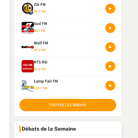
Zik FM
89.7 FM
Sud FM
98.5 FM
Walf FM
99.0 FM
RTS RSI
92.5 FM
Lamp Fall FM
101.7 FM
TOUTES LES RADIOS
Débats de la Semaine