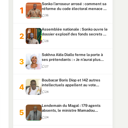
Sonko l’arroseur arrosé : comment sa
réforme du code électoral menace sa
candidature
36
Assemblée nationale : Sonko ouvre le
dossier explosif des fonds secrets et
du patrimoine présidentiel
28
Sokhna Aïda Diallo ferme la porte à
ses prétendants : « Je n’aurai plus
jamais un autre mari »
27
Boubacar Boris Diop et 142 autres
intellectuels appellent au vote
urgent de la révision
24
constitutionnelle
Lendemain du Magal : 179 agents
absents, le ministre Mamadou
Lamine Dianté exige des explications
24