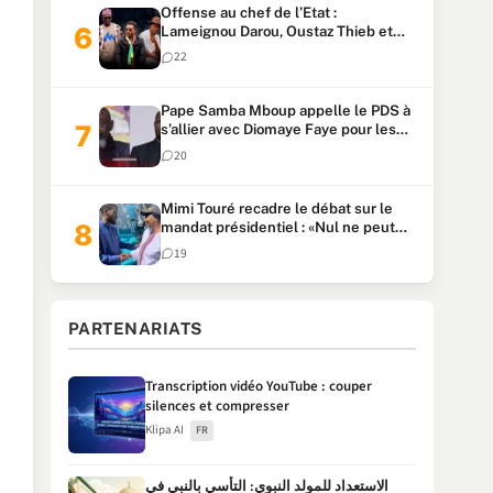
Offense au chef de l’Etat :
Lameignou Darou, Oustaz Thieb et
Ndiaye Touba lourdement
22
condamnés
Pape Samba Mboup appelle le PDS à
s’allier avec Diomaye Faye pour les
locales et tacle Sonko
20
Mimi Touré recadre le débat sur le
mandat présidentiel : «Nul ne peut
faire plus de deux mandats
19
consécutifs de 5 ans»
PARTENARIATS
Transcription vidéo YouTube : couper
silences et compresser
Klipa AI
FR
الاستعداد للمولد النبوي: التأسي بالنبي في