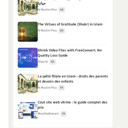
حياتنا
Al Muslim Plus
AR
The Virtues of Gratitude (Shukr) in Islam
Al Muslim Plus
EN
Shrink Video Files with FreeConvert: No
Quality Loss Guide
Klipa AI
EN
La piété filiale en Islam : droits des parents
et devoirs des enfants
Al Muslim Plus
FR
Cout site web vitrine : le guide complet des
prix
MonSiteDemain
FR