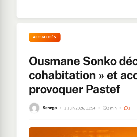
ACTUALITÉS
Ousmane Sonko décr
cohabitation » et ac
provoquer Pastef
Senego
3 Juin 2026, 11:54
2 min
1