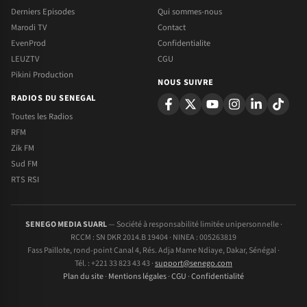
Derniers Episodes
Qui sommes-nous
Marodi TV
Contact
EvenProd
Confidentialite
LEUZTV
CGU
Pikini Production
NOUS SUIVRE
RADIOS DU SENEGAL
Toutes les Radios
RFM
Zik FM
Sud FM
RTS RSI
SENEGO MEDIA SUARL
— Société à responsabilité limitée unipersonnelle ·
RCCM : SN DKR 2014.B 19404 · NINEA : 005263819
Fass Paillote, rond-point Canal 4, Rés. Adja Mame Ndiaye, Dakar, Sénégal ·
Tél. : +221 33 823 43 43 ·
support@senego.com
Plan du site
·
Mentions légales
·
CGU
·
Confidentialité