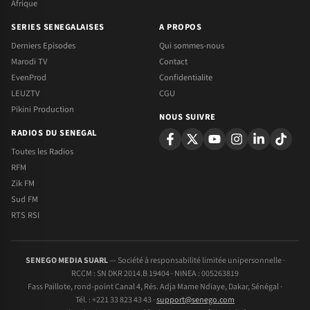
Afrique
SERIES SENEGALAISES
A PROPOS
Derniers Episodes
Qui sommes-nous
Marodi TV
Contact
EvenProd
Confidentialite
LEUZTV
CGU
Pikini Production
NOUS SUIVRE
RADIOS DU SENEGAL
Toutes les Radios
RFM
Zik FM
Sud FM
RTS RSI
SENEGO MEDIA SUARL
— Société à responsabilité limitée unipersonnelle ·
RCCM : SN DKR 2014.B 19404 · NINEA : 005263819
Fass Paillote, rond-point Canal 4, Rés. Adja Mame Ndiaye, Dakar, Sénégal ·
Tél. : +221 33 823 43 43 ·
support@senego.com