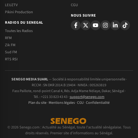
LEUZTV
CGU
Pikini Production
NOUS SUIVRE
RADIOS DU SENEGAL
Toutes les Radios
RFM
Zik FM
Sud FM
RTS RSI
SENEGO MEDIA SUARL
— Société à responsabilité limitée unipersonnelle ·
RCCM : SN DKR 2014.B 19404 · NINEA : 005263819
Fass Paillote, rond-point Canal 4, Rés. Adja Mame Ndiaye, Dakar, Sénégal ·
Tél. : +221 33 823 43 43 ·
support@senego.com
Plan du site
·
Mentions légales
·
CGU
·
Confidentialité
© 2026 Senego.com : Actualité au Sénégal, toute l'actualité sénégalaise. Tous
droits réservés. Premier site d'informations au Sénégal.