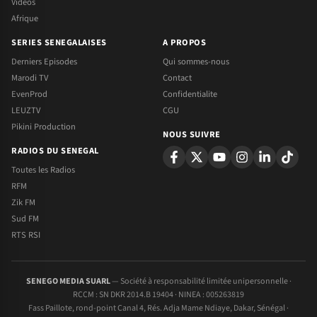
Videos
Afrique
SERIES SENEGALAISES
A PROPOS
Derniers Episodes
Qui sommes-nous
Marodi TV
Contact
EvenProd
Confidentialite
LEUZTV
CGU
Pikini Production
NOUS SUIVRE
RADIOS DU SENEGAL
Toutes les Radios
RFM
Zik FM
Sud FM
RTS RSI
SENEGO MEDIA SUARL
— Société à responsabilité limitée unipersonnelle ·
RCCM : SN DKR 2014.B 19404 · NINEA : 005263819
Fass Paillote, rond-point Canal 4, Rés. Adja Mame Ndiaye, Dakar, Sénégal ·