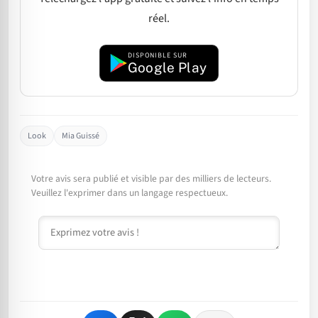
réel.
DISPONIBLE SUR
Google Play
Look
Mia Guissé
Votre avis sera publié et visible par des milliers de lecteurs.
Veuillez l'exprimer dans un langage respectueux.
Commentaire