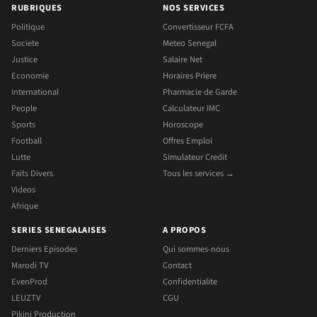
RUBRIQUES
NOS SERVICES
Politique
Convertisseur FCFA
Societe
Meteo Senegal
Justice
Salaire Net
Economie
Horaires Priere
International
Pharmacie de Garde
People
Calculateur IMC
Sports
Horoscope
Football
Offres Emploi
Lutte
Simulateur Credit
Faits Divers
Tous les services →
Videos
Afrique
SERIES SENEGALAISES
A PROPOS
Derniers Episodes
Qui sommes-nous
Marodi TV
Contact
EvenProd
Confidentialite
LEUZTV
CGU
Pikini Production