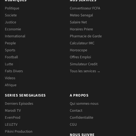
RUBRIQUES
NOS SERVICES
Politique
Convertisseur FCFA
Societe
Meteo Senegal
Justice
Salaire Net
Economie
Horaires Priere
International
Pharmacie de Garde
People
Calculateur IMC
Sports
Horoscope
Football
Offres Emploi
Lutte
Simulateur Credit
Faits Divers
Tous les services →
Videos
Afrique
SERIES SENEGALAISES
A PROPOS
Derniers Episodes
Qui sommes-nous
Marodi TV
Contact
EvenProd
Confidentialite
LEUZTV
CGU
Pikini Production
NOUS SUIVRE