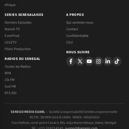
Afrique
SERIES SENEGALAISES
A PROPOS
Derniers Episodes
Qui sommes-nous
Marodi TV
Contact
EvenProd
Confidentialite
LEUZTV
CGU
Pikini Production
NOUS SUIVRE
RADIOS DU SENEGAL
Toutes les Radios
RFM
Zik FM
Sud FM
RTS RSI
SENEGO MEDIA SUARL
— Société à responsabilité limitée unipersonnelle ·
RCCM : SN DKR 2014.B 19404 · NINEA : 005263819
Fass Paillote, rond-point Canal 4, Rés. Adja Mame Ndiaye, Dakar, Sénégal ·
Tél. : +221 33 823 43 43 ·
support@senego.com