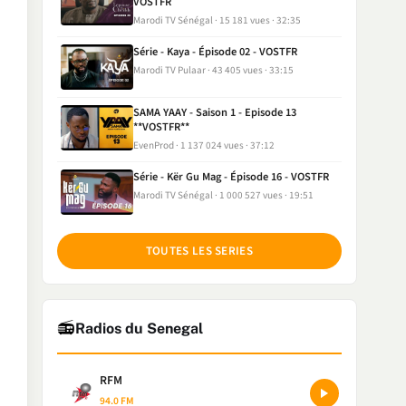
VOSTFR
Marodi TV Sénégal
15 181 vues
32:35
Série - Kaya - Épisode 02 - VOSTFR
Marodi TV Pulaar
43 405 vues
33:15
SAMA YAAY - Saison 1 - Episode 13
**VOSTFR**
EvenProd
1 137 024 vues
37:12
Série - Kër Gu Mag - Épisode 16 - VOSTFR
Marodi TV Sénégal
1 000 527 vues
19:51
TOUTES LES SERIES
📻
Radios du Senegal
RFM
94.0 FM