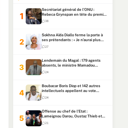
Secrétariat général de l’ONU :
Rebeca Grynspan en tête du premier
vote, Macky Sall pointe à la 5ᵉ place
38
Sokhna Aïda Diallo ferme la porte à
ses prétendants : « Je n’aurai plus
jamais un autre mari »
27
Lendemain du Magal : 179 agents
absents, le ministre Mamadou
Lamine Dianté exige des explications
24
Boubacar Boris Diop et 142 autres
intellectuels appellent au vote
urgent de la révision
24
constitutionnelle
Offense au chef de l’Etat :
Lameignou Darou, Oustaz Thieb et
Ndiaye Touba lourdement
21
condamnés