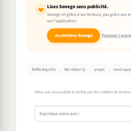
Lisez Senego sans publicité.
Senego vit grâce à ses lecteurs, pas grâce aux
sur l'application.
Je soutiens Senego
Partager l'articl
Boffa Bayotte
Me clédor ly
projet
rené capa
Votre avis sera publié et visible par des milliers de lecte
Commentaire