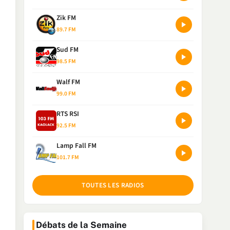
Zik FM
89.7 FM
Sud FM
98.5 FM
Walf FM
99.0 FM
RTS RSI
92.5 FM
Lamp Fall FM
101.7 FM
TOUTES LES RADIOS
Débats de la Semaine