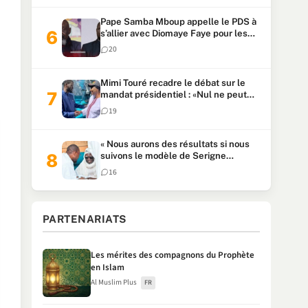
Pape Samba Mboup appelle le PDS à
s’allier avec Diomaye Faye pour les
locales et tacle Sonko
20
Mimi Touré recadre le débat sur le
mandat présidentiel : «Nul ne peut
faire plus de deux mandats
19
consécutifs de 5 ans»
« Nous aurons des résultats si nous
suivons le modèle de Serigne
Touba » : Ousmane Sonko au Khalife
16
Serigne Mountakha
PARTENARIATS
Les mérites des compagnons du Prophète
en Islam
Al Muslim Plus
FR