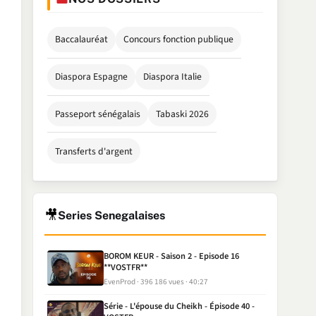
Baccalauréat
Concours fonction publique
Diaspora Espagne
Diaspora Italie
Passeport sénégalais
Tabaski 2026
Transferts d'argent
🎥
Series Senegalaises
BOROM KEUR - Saison 2 - Episode 16
**VOSTFR**
EvenProd
396 186 vues
40:27
Série - L'épouse du Cheikh - Épisode 40 -