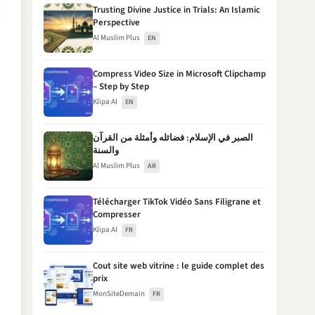
Trusting Divine Justice in Trials: An Islamic
Perspective
Al Muslim Plus
EN
Compress Video Size in Microsoft Clipchamp
– Step by Step
Klipa AI
EN
الصبر في الإسلام: فضائله وأمثلة من القرآن
والسنة
Al Muslim Plus
AR
Télécharger TikTok Vidéo Sans Filigrane et
Compresser
Klipa AI
FR
Cout site web vitrine : le guide complet des
prix
MonSiteDemain
FR