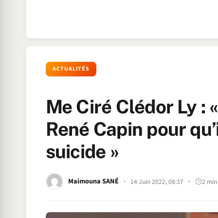
ACTUALITÉS
Me Ciré Clédor Ly : «
René Capin pour qu’i
suicide »
Maimouna SANÉ
14 Juin 2022, 08:37
2 min