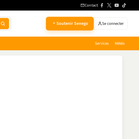
Contact
Soutenir Senego
Se connecter
Services
Météo