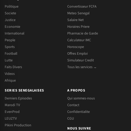
Politique
Convertisseur FCFA
Societe
Meteo Senegal
Justice
Salaire Net
Economie
Horaires Priere
International
Pharmacie de Garde
People
Calculateur IMC
Sports
Horoscope
Football
Offres Emploi
Lutte
Simulateur Credit
Faits Divers
Tous les services →
Videos
Afrique
SERIES SENEGALAISES
A PROPOS
Derniers Episodes
Qui sommes-nous
Marodi TV
Contact
EvenProd
Confidentialite
LEUZTV
CGU
Pikini Production
NOUS SUIVRE