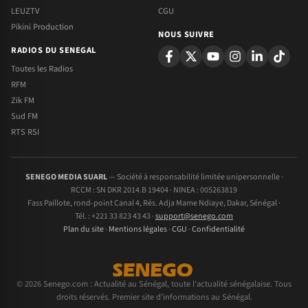
LEUZTV
CGU
Pikini Production
NOUS SUIVRE
RADIOS DU SENEGAL
Toutes les Radios
RFM
Zik FM
Sud FM
RTS RSI
SENEGO MEDIA SUARL
— Société à responsabilité limitée unipersonnelle ·
RCCM : SN DKR 2014.B 19404 · NINEA : 005263819
Fass Paillote, rond-point Canal 4, Rés. Adja Mame Ndiaye, Dakar, Sénégal ·
Tél. : +221 33 823 43 43 ·
support@senego.com
Plan du site
·
Mentions légales
·
CGU
·
Confidentialité
© 2026 Senego.com : Actualité au Sénégal, toute l'actualité sénégalaise. Tous
droits réservés. Premier site d'informations au Sénégal.