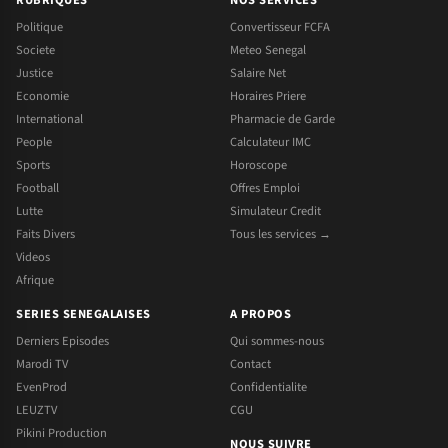
Politique
Convertisseur FCFA
Societe
Meteo Senegal
Justice
Salaire Net
Economie
Horaires Priere
International
Pharmacie de Garde
People
Calculateur IMC
Sports
Horoscope
Football
Offres Emploi
Lutte
Simulateur Credit
Faits Divers
Tous les services →
Videos
Afrique
SERIES SENEGALAISES
A PROPOS
Derniers Episodes
Qui sommes-nous
Marodi TV
Contact
EvenProd
Confidentialite
LEUZTV
CGU
Pikini Production
NOUS SUIVRE