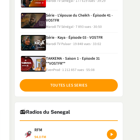
Marodi TV Sénégal
177 619 vues
39:29
Série - L'épouse du Cheikh - Épisode 41 -
VOSTFR
Marodi TV Sénégal
7 893 vues
30:50
Série - Kaya - Épisode 03 - VOSTFR
Marodi TV Pulaar
19 848 vues
33:02
TAKKEMA - Saison 1 - Episode 31
**VOSTFR**
EvenProd
1 212 857 vues
55:08
TOUTES LES SERIES
📻
Radios du Senegal
RFM
94.0 FM