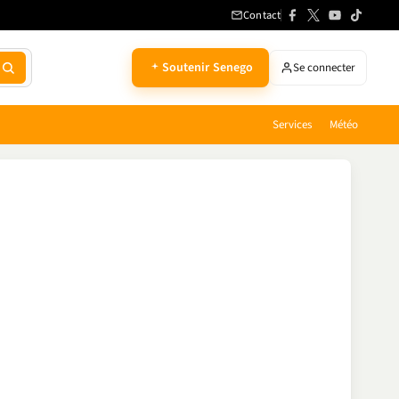
Contact
Soutenir Senego
Se connecter
Services
Météo