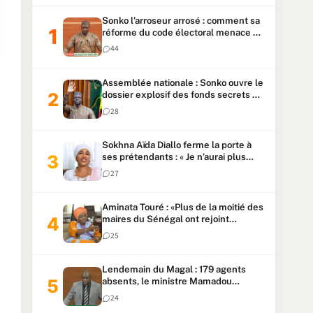
Sonko l’arroseur arrosé : comment sa
réforme du code électoral menace sa
candidature
44
Assemblée nationale : Sonko ouvre le
dossier explosif des fonds secrets et
du patrimoine présidentiel
28
Sokhna Aïda Diallo ferme la porte à
ses prétendants : « Je n’aurai plus
jamais un autre mari »
27
Aminata Touré : «Plus de la moitié des
maires du Sénégal ont rejoint
Kiiraay»
25
Lendemain du Magal : 179 agents
absents, le ministre Mamadou
Lamine Dianté exige des explications
24