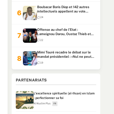
Boubacar Boris Diop et 142 autres
intellectuels appellent au vote
urgent de la révision
24
constitutionnelle
Offense au chef de l’Etat :
Lameignou Darou, Oustaz Thieb et
Ndiaye Touba lourdement
22
condamnés
Mimi Touré recadre le débat sur le
mandat présidentiel : «Nul ne peut
faire plus de deux mandats
19
consécutifs de 5 ans»
PARTENARIATS
L’excellence spirituelle (al-Ihsan) en Islam
: perfectionner sa foi
Al Muslim Plus
FR