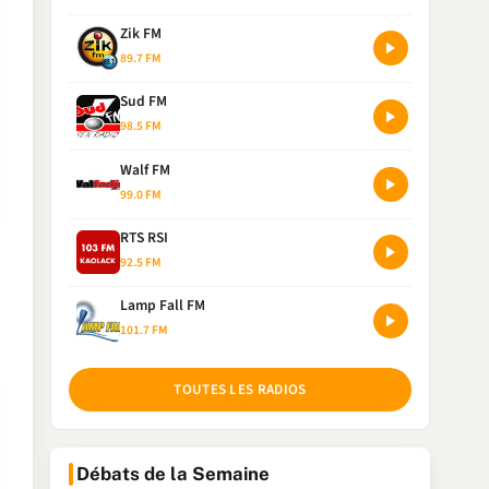
Zik FM
89.7 FM
Sud FM
98.5 FM
Walf FM
99.0 FM
RTS RSI
92.5 FM
Lamp Fall FM
101.7 FM
TOUTES LES RADIOS
Débats de la Semaine