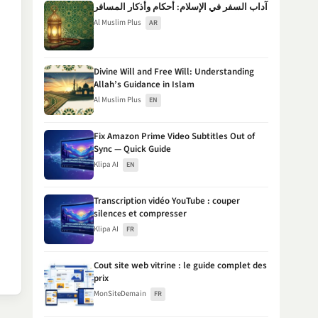
آداب السفر في الإسلام: أحكام وأذكار المسافر
Al Muslim Plus
AR
Divine Will and Free Will: Understanding
Allah’s Guidance in Islam
Al Muslim Plus
EN
Fix Amazon Prime Video Subtitles Out of
Sync — Quick Guide
Klipa AI
EN
Transcription vidéo YouTube : couper
silences et compresser
Klipa AI
FR
Cout site web vitrine : le guide complet des
prix
MonSiteDemain
FR