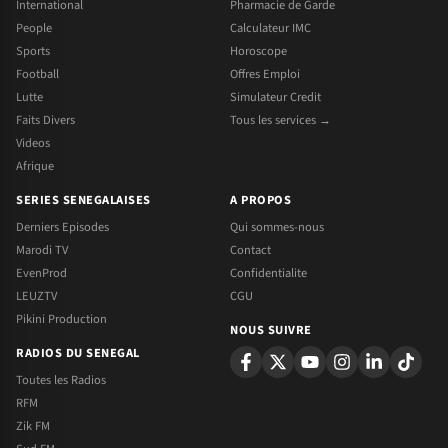
International
Pharmacie de Garde
People
Calculateur IMC
Sports
Horoscope
Football
Offres Emploi
Lutte
Simulateur Credit
Faits Divers
Tous les services →
Videos
Afrique
SERIES SENEGALAISES
A PROPOS
Derniers Episodes
Qui sommes-nous
Marodi TV
Contact
EvenProd
Confidentialite
LEUZTV
CGU
Pikini Production
NOUS SUIVRE
RADIOS DU SENEGAL
Toutes les Radios
RFM
Zik FM