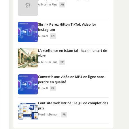
⚙
Al Muslim Plus
AR
Shrink Perez Hilton TikTok Video for
Instagram
Klipa AI
EN
L’excellence en Islam (al-Ihsan) : un art de
vivre
Al Muslim Plus
FR
Convertir une vidéo en MP4 en ligne sans
perdre en qualité
Klipa AI
FR
Cout site web vitrine : le guide complet des
prix
MonSiteDemain
FR