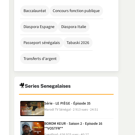
Baccalauréat
Concours fonction publique
Diaspora Espagne
Diaspora Italie
Passeport sénégalais
Tabaski 2026
Transferts d'argent
🎥
Series Senegalaises
Série - LE PIÈGE - Épisode 35
Marodi TV Sénégal
2 913 vues
24:51
BOROM KEUR - Saison 2 - Episode 16
**VOSTFR**
EvenProd
636 925 vues
40:27