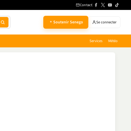
Contact
Soutenir Senego
Se connecter
Services
Météo