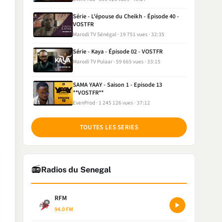
Série - L'épouse du Cheikh - Épisode 40 -
VOSTFR
Marodi TV Sénégal
19 751 vues
32:35
Série - Kaya - Épisode 02 - VOSTFR
Marodi TV Pulaar
59 665 vues
33:15
SAMA YAAY - Saison 1 - Episode 13
**VOSTFR**
EvenProd
1 245 126 vues
37:12
TOUTES LES SERIES
📻
Radios du Senegal
RFM
94.0 FM