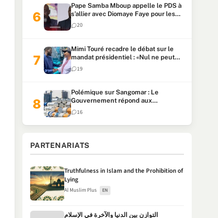
Pape Samba Mboup appelle le PDS à
s’allier avec Diomaye Faye pour les
locales et tacle Sonko
20
Mimi Touré recadre le débat sur le
mandat présidentiel : «Nul ne peut
faire plus de deux mandats
19
consécutifs de 5 ans»
Polémique sur Sangomar : Le
Gouvernement répond aux
accusations et clarifie le partage des
16
milliards
PARTENARIATS
Truthfulness in Islam and the Prohibition of
Lying
Al Muslim Plus
EN
التوازن بين الدنيا والآخرة في الإسلام