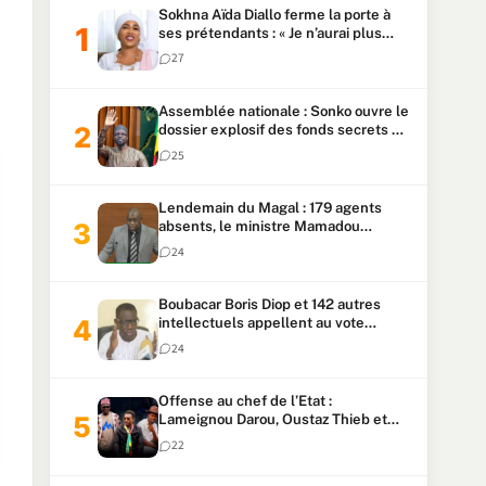
Sokhna Aïda Diallo ferme la porte à
ses prétendants : « Je n’aurai plus
jamais un autre mari »
27
Assemblée nationale : Sonko ouvre le
dossier explosif des fonds secrets et
du patrimoine présidentiel
25
Lendemain du Magal : 179 agents
absents, le ministre Mamadou
Lamine Dianté exige des explications
24
Boubacar Boris Diop et 142 autres
intellectuels appellent au vote
urgent de la révision
24
constitutionnelle
Offense au chef de l’Etat :
Lameignou Darou, Oustaz Thieb et
Ndiaye Touba lourdement
22
condamnés