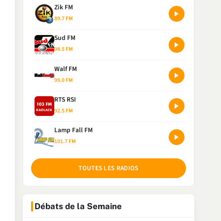
Zik FM
89.7 FM
Sud FM
98.5 FM
Walf FM
99.0 FM
RTS RSI
92.5 FM
Lamp Fall FM
101.7 FM
TOUTES LES RADIOS
Débats de la Semaine