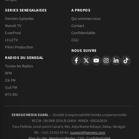
SERIES SENEGALAISES
A PROPOS
Derniers Episodes
Qui sommes-nous
Marodi TV
Contact
EvenProd
Confidentialite
LEUZTV
CGU
Pikini Production
NOUS SUIVRE
RADIOS DU SENEGAL
Toutes les Radios
RFM
Zik FM
Sud FM
RTS RSI
SENEGO MEDIA SUARL
— Société à responsabilité limitée unipersonnelle ·
RCCM : SN DKR 2014.B 19404 · NINEA : 005263819
Fass Paillote, rond-point Canal 4, Rés. Adja Mame Ndiaye, Dakar, Sénégal ·
Tél. : +221 33 823 43 43 ·
support@senego.com
Plan du site
·
Mentions légales
·
CGU
·
Confidentialité