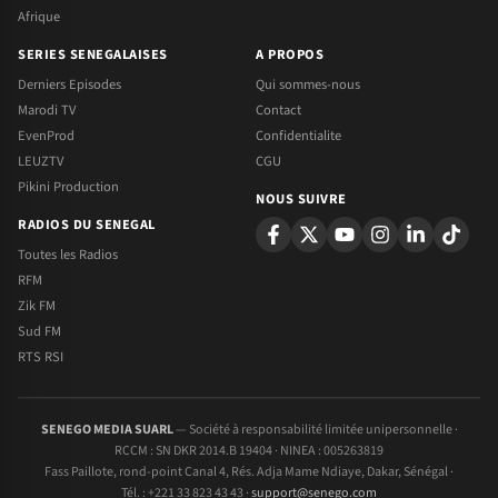
Afrique
SERIES SENEGALAISES
A PROPOS
Derniers Episodes
Qui sommes-nous
Marodi TV
Contact
EvenProd
Confidentialite
LEUZTV
CGU
Pikini Production
NOUS SUIVRE
RADIOS DU SENEGAL
Toutes les Radios
RFM
Zik FM
Sud FM
RTS RSI
SENEGO MEDIA SUARL
— Société à responsabilité limitée unipersonnelle ·
RCCM : SN DKR 2014.B 19404 · NINEA : 005263819
Fass Paillote, rond-point Canal 4, Rés. Adja Mame Ndiaye, Dakar, Sénégal ·
Tél. : +221 33 823 43 43 ·
support@senego.com