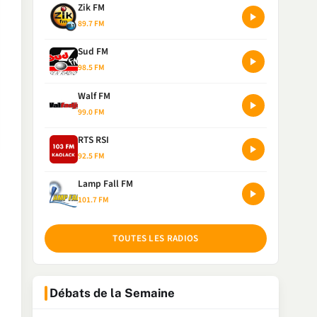
Zik FM
89.7 FM
Sud FM
98.5 FM
Walf FM
99.0 FM
RTS RSI
92.5 FM
Lamp Fall FM
101.7 FM
TOUTES LES RADIOS
Débats de la Semaine