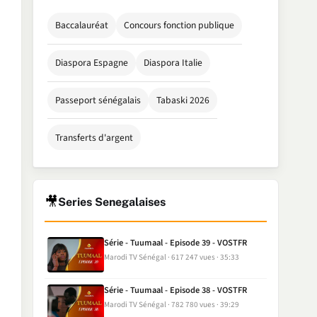
Baccalauréat
Concours fonction publique
Diaspora Espagne
Diaspora Italie
Passeport sénégalais
Tabaski 2026
Transferts d'argent
🎥
Series Senegalaises
Série - Tuumaal - Episode 39 - VOSTFR
Marodi TV Sénégal
617 247 vues
35:33
Série - Tuumaal - Episode 38 - VOSTFR
Marodi TV Sénégal
782 780 vues
39:29