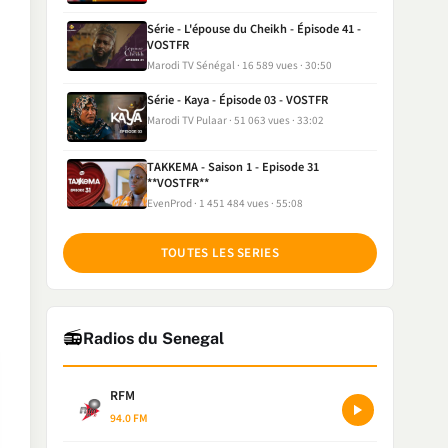
Série - L'épouse du Cheikh - Épisode 41 -
VOSTFR
Marodi TV Sénégal
16 589 vues
30:50
Série - Kaya - Épisode 03 - VOSTFR
Marodi TV Pulaar
51 063 vues
33:02
TAKKEMA - Saison 1 - Episode 31
**VOSTFR**
EvenProd
1 451 484 vues
55:08
TOUTES LES SERIES
📻
Radios du Senegal
RFM
94.0 FM