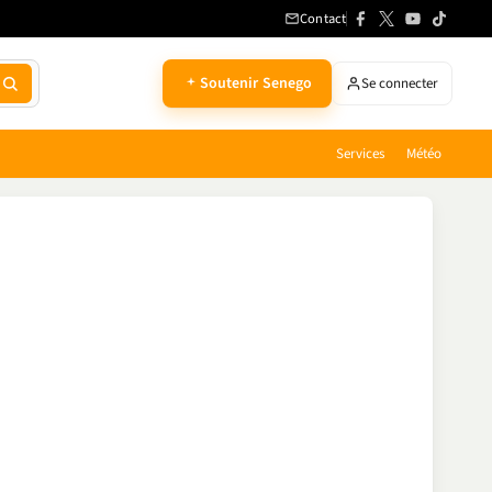
Contact
Soutenir Senego
Se connecter
Services
Météo