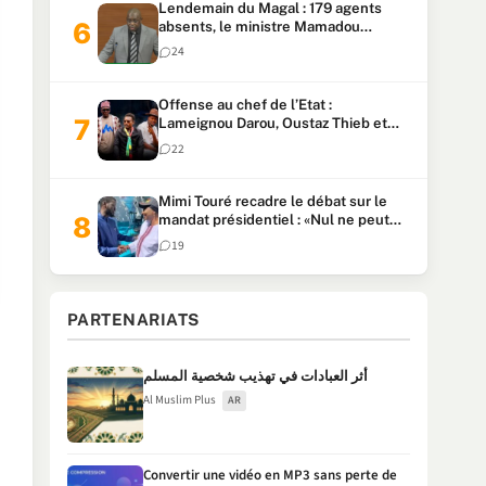
Lendemain du Magal : 179 agents
absents, le ministre Mamadou
Lamine Dianté exige des explications
24
Offense au chef de l’Etat :
Lameignou Darou, Oustaz Thieb et
Ndiaye Touba lourdement
22
condamnés
Mimi Touré recadre le débat sur le
mandat présidentiel : «Nul ne peut
faire plus de deux mandats
19
consécutifs de 5 ans»
PARTENARIATS
أثر العبادات في تهذيب شخصية المسلم
Al Muslim Plus
AR
Convertir une vidéo en MP3 sans perte de