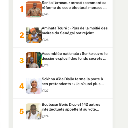
Sonko l’arroseur arrosé : comment sa
réforme du code électoral menace sa
candidature
48
Aminata Touré : «Plus de la moitié des
maires du Sénégal ont rejoint
Kiiraay»
28
Assemblée nationale : Sonko ouvre le
dossier explosif des fonds secrets et
du patrimoine présidentiel
28
Sokhna Aïda Diallo ferme la porte à
ses prétendants : « Je n’aurai plus
jamais un autre mari »
27
Boubacar Boris Diop et 142 autres
intellectuels appellent au vote
urgent de la révision
24
constitutionnelle