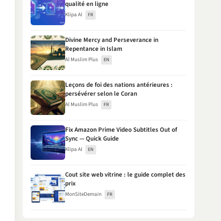
qualité en ligne
Klipa AI
FR
Divine Mercy and Perseverance in
Repentance in Islam
Al Muslim Plus
EN
Leçons de foi des nations antérieures :
persévérer selon le Coran
Al Muslim Plus
FR
Fix Amazon Prime Video Subtitles Out of
Sync — Quick Guide
Klipa AI
EN
Cout site web vitrine : le guide complet des
prix
MonSiteDemain
FR