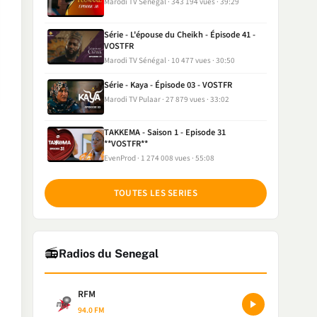
Marodi TV Sénégal
343 194 vues
39:29
Série - L'épouse du Cheikh - Épisode 41 -
VOSTFR
Marodi TV Sénégal
10 477 vues
30:50
Série - Kaya - Épisode 03 - VOSTFR
Marodi TV Pulaar
27 879 vues
33:02
TAKKEMA - Saison 1 - Episode 31
**VOSTFR**
EvenProd
1 274 008 vues
55:08
TOUTES LES SERIES
📻
Radios du Senegal
RFM
94.0 FM