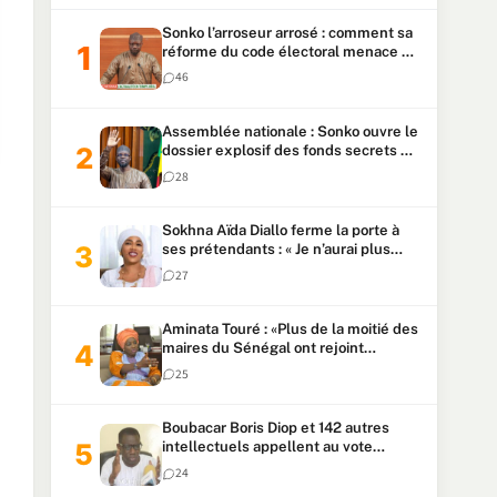
Sonko l’arroseur arrosé : comment sa
réforme du code électoral menace sa
candidature
46
Assemblée nationale : Sonko ouvre le
dossier explosif des fonds secrets et
du patrimoine présidentiel
28
Sokhna Aïda Diallo ferme la porte à
ses prétendants : « Je n’aurai plus
jamais un autre mari »
27
Aminata Touré : «Plus de la moitié des
maires du Sénégal ont rejoint
Kiiraay»
25
Boubacar Boris Diop et 142 autres
intellectuels appellent au vote
urgent de la révision
24
constitutionnelle