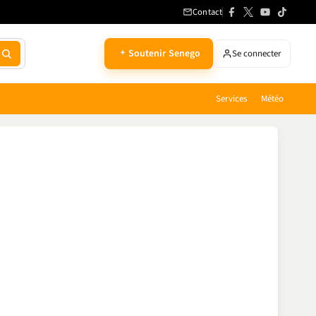
Contact
Soutenir Senego
Se connecter
Services
Météo