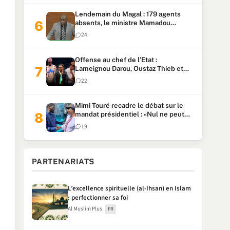
Lendemain du Magal : 179 agents
absents, le ministre Mamadou
Lamine Dianté exige des explications
24
Offense au chef de l’Etat :
Lameignou Darou, Oustaz Thieb et
Ndiaye Touba lourdement
22
condamnés
Mimi Touré recadre le débat sur le
mandat présidentiel : «Nul ne peut
faire plus de deux mandats
19
consécutifs de 5 ans»
PARTENARIATS
L’excellence spirituelle (al-Ihsan) en Islam
: perfectionner sa foi
Al Muslim Plus
FR