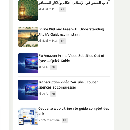
آداب السفر في الإسلام: أحكام وأذكار المسافر
Al Muslim Plus
AR
Divine Will and Free Will: Understanding
Allah’s Guidance in Islam
Al Muslim Plus
EN
Fix Amazon Prime Video Subtitles Out of
Sync — Quick Guide
Klipa AI
EN
Transcription vidéo YouTube : couper
silences et compresser
Klipa AI
FR
Cout site web vitrine : le guide complet des
prix
MonSiteDemain
FR