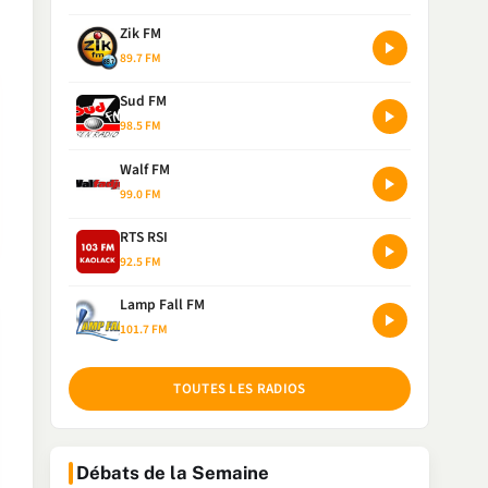
Zik FM
89.7 FM
Sud FM
98.5 FM
Walf FM
99.0 FM
RTS RSI
92.5 FM
Lamp Fall FM
101.7 FM
TOUTES LES RADIOS
Débats de la Semaine