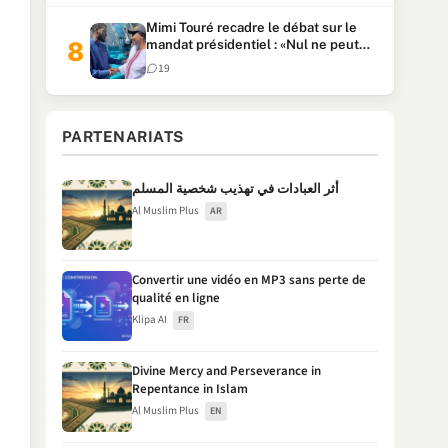
Mimi Touré recadre le débat sur le
mandat présidentiel : «Nul ne peut
faire plus de deux mandats
19
consécutifs de 5 ans»
PARTENARIATS
أثر العبادات في تهذيب شخصية المسلم
Al Muslim Plus
AR
Convertir une vidéo en MP3 sans perte de
qualité en ligne
Klipa AI
FR
Divine Mercy and Perseverance in
Repentance in Islam
Al Muslim Plus
EN