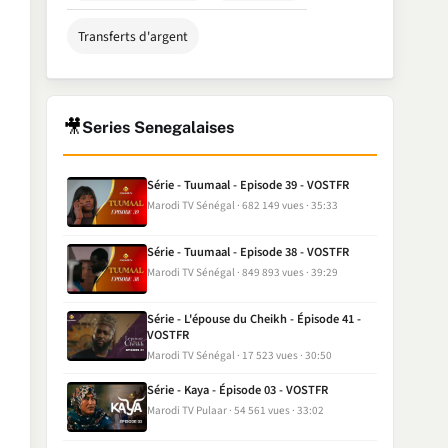
Transferts d'argent
🎥
Series Senegalaises
Série - Tuumaal - Episode 39 - VOSTFR
Marodi TV Sénégal
682 149 vues
35:33
Série - Tuumaal - Episode 38 - VOSTFR
Marodi TV Sénégal
849 893 vues
39:29
Série - L'épouse du Cheikh - Épisode 41 -
VOSTFR
Marodi TV Sénégal
17 523 vues
30:50
Série - Kaya - Épisode 03 - VOSTFR
Marodi TV Pulaar
54 561 vues
33:02