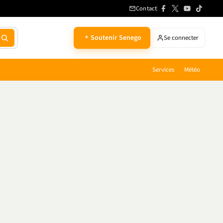
Contact
Soutenir Senego
Se connecter
Services
Météo