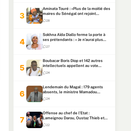
Aminata Touré : «Plus de la moitié des
maires du Sénégal ont rejoint
Kiiraay»
28
Sokhna Aïda Diallo ferme la porte à
ses prétendants : « Je n’aurai plus
jamais un autre mari »
27
Boubacar Boris Diop et 142 autres
intellectuels appellent au vote
urgent de la révision
24
constitutionnelle
Lendemain du Magal : 179 agents
absents, le ministre Mamadou
Lamine Dianté exige des explications
24
Offense au chef de l’Etat :
Lameignou Darou, Oustaz Thieb et
Ndiaye Touba lourdement
22
condamnés