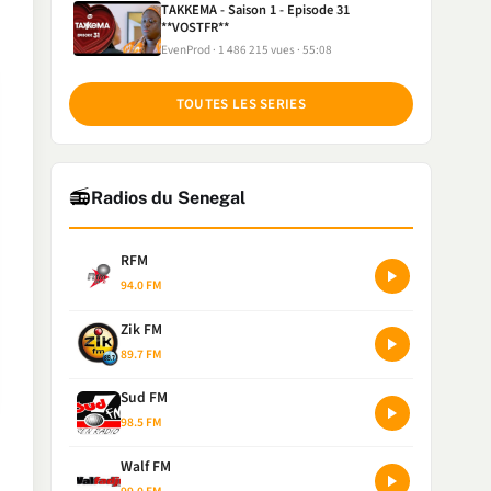
TAKKEMA - Saison 1 - Episode 31
**VOSTFR**
EvenProd
1 486 215 vues
55:08
TOUTES LES SERIES
📻
Radios du Senegal
RFM
94.0 FM
Zik FM
89.7 FM
Sud FM
98.5 FM
Walf FM