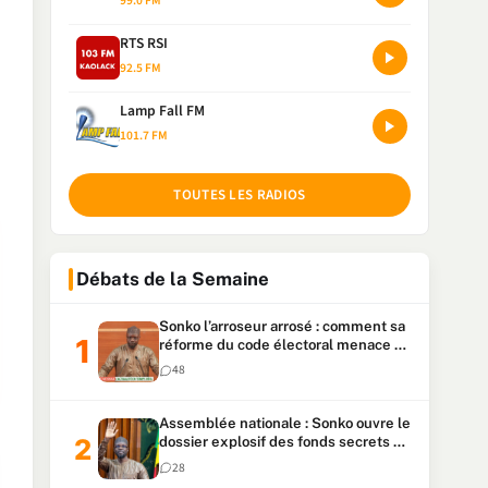
99.0 FM
RTS RSI
92.5 FM
Lamp Fall FM
101.7 FM
TOUTES LES RADIOS
Débats de la Semaine
Sonko l’arroseur arrosé : comment sa
réforme du code électoral menace sa
candidature
48
Assemblée nationale : Sonko ouvre le
dossier explosif des fonds secrets et
du patrimoine présidentiel
28