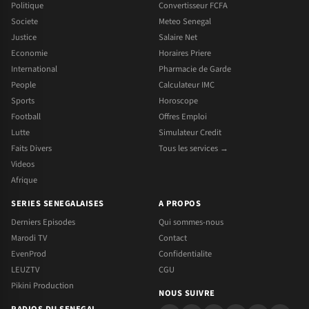
Politique
Convertisseur FCFA
Societe
Meteo Senegal
Justice
Salaire Net
Economie
Horaires Priere
International
Pharmacie de Garde
People
Calculateur IMC
Sports
Horoscope
Football
Offres Emploi
Lutte
Simulateur Credit
Faits Divers
Tous les services →
Videos
Afrique
SERIES SENEGALAISES
A PROPOS
Derniers Episodes
Qui sommes-nous
Marodi TV
Contact
EvenProd
Confidentialite
LEUZTV
CGU
Pikini Production
NOUS SUIVRE
RADIOS DU SENEGAL